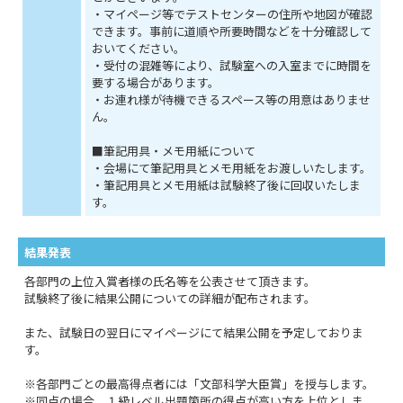
・マイページ等でテストセンターの住所や地図が確認
できます。事前に道順や所要時間などを十分確認して
おいてください。
・受付の混雑等により、試験室への入室までに時間を
要する場合があります。
・お連れ様が待機できるスペース等の用意はありませ
ん。
■筆記用具・メモ用紙について
・会場にて筆記用具とメモ用紙をお渡しいたします。
・筆記用具とメモ用紙は試験終了後に回収いたしま
す。
結果発表
各部門の上位入賞者様の氏名等を公表させて頂きます。
試験終了後に結果公開についての詳細が配布されます。
また、試験日の翌日にマイページにて結果公開を予定しておりま
す。
※各部門ごとの最高得点者には「文部科学大臣賞」を授与します。
※同点の場合、１級レベル出題箇所の得点が高い方を上位としま