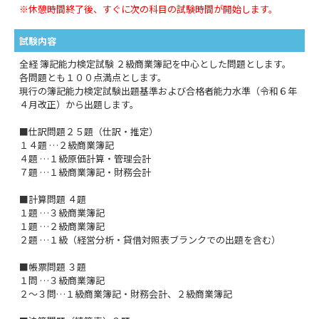
※休憩時間終了後、すぐに次の科目の試験時間が開始します。
試験内容
全経 簿記能力検定試験 ２級商業簿記を中心とした問題とします。
各問題とも１００点満点とします。
現行の簿記能力検定試験出題基準および合格者能力水準（令和６年
４月改正）から出題します。
■仕訳問題２５題（仕訳・推定）
１４題 …２級商業簿記
４題 …１級原価計算・管理会計
７題 …１級商業簿記・財務会計
■計算問題 ４題
１題 …３級商業簿記
１題 …２級商業簿記
２題 …１級（経営分析・貸借対照表ブランクでの出題を含む）
■帳票問題 ３題
１問 …３級商業簿記
２～３問…１級商業簿記・財務会計、２級商業簿記