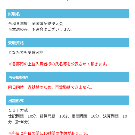
試験名
令和８年度 全国簿記競技大会
※本選のみ。予選会はございません。
受験資格
どなたでも受験可能
※各部門の上位入賞者様の氏名等を公表させて頂きます。
再受験規約
同日同時一斉試験のため、再受験はできません。
出題形式
ＣＢＴ方式
仕訳問題 10分、計算問題 10分、帳票問題 10分、決算問題 10
分（計40分）
※科目と科目の間に10秒間の休憩があります。