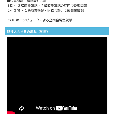
■決算問題（精算表）３題
１問 …３級商業簿記・２級商業簿記の範囲で逆進問題
２～３問 …１級商業簿記・財務会計、２級商業簿記
※CBTはコンピュータによる全国会場型試験
競技大会当日の流れ（動画）