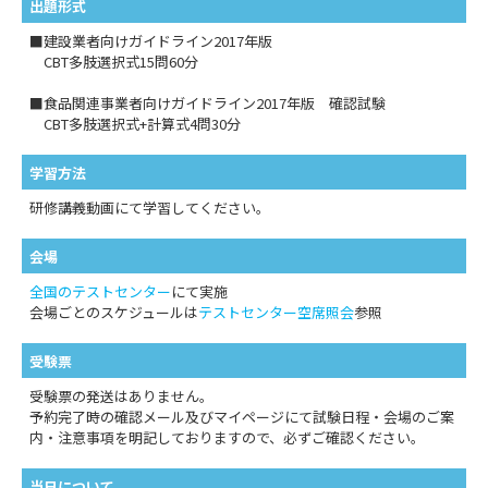
出題形式
■建設業者向けガイドライン2017年版
CBT多肢選択式15問60分
■食品関連事業者向けガイドライン2017年版 確認試験
CBT多肢選択式+計算式4問30分
学習方法
研修講義動画にて学習してください。
会場
全国のテストセンター
にて実施
会場ごとのスケジュールは
テストセンター空席照会
参照
受験票
受験票の発送はありません。
予約完了時の確認メール及びマイページにて試験日程・会場のご案
内・注意事項を明記しておりますので、必ずご確認ください。
当日について