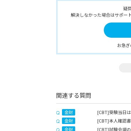
疑
解決しなかった場合はサポー
お急ぎ
関連する質問
金財
[CBT]受験当
金財
[CBT]本人確
金財
[CBT]試験会