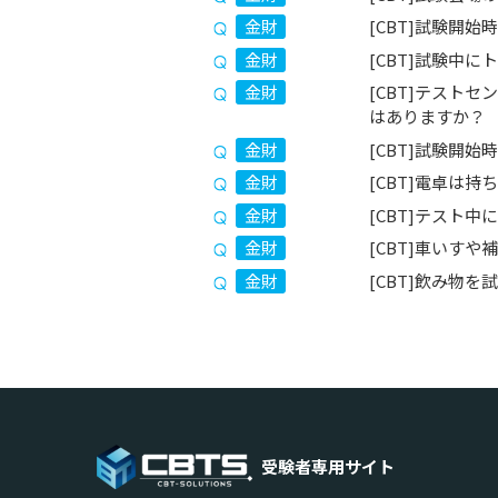
金財
[CBT]試験開
金財
[CBT]試験中
金財
[CBT]テスト
はありますか？
金財
[CBT]試験開
金財
[CBT]電卓は
金財
[CBT]テスト
金財
[CBT]車いす
金財
[CBT]飲み物
受験者専用サイト