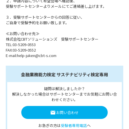
２．申請内容について希望会場へ確認後、
受験サポートセンターよりメールにてご連絡差し上げます。
３．受験サポートセンターからの回答に従い、
ご自身で受験予約をお願い致します。
≪お問い合わせ先≫
株式会社CBTソリューションズ 受験サポートセンター
TEL:03-5209-0553
FAX:03-5209-0552
E-mail:help-juken@cbt-s.com
金融業務能力検定 サステナビリティ検定専用
疑問は解決しましたか？
解決しなかった場合はサポートセンターまでお気軽にお問い合
わせください。
お問い合わせ
お急ぎの方は
受験者専用電話
へ