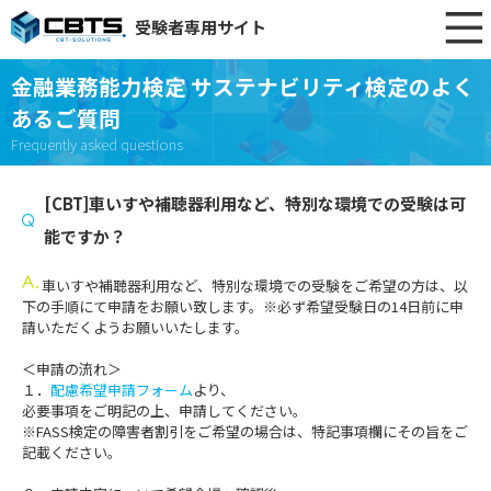
受験者専用サイト
金融業務能力検定 サステナビリティ検定のよく
あるご質問
Frequently asked questions
[CBT]車いすや補聴器利用など、特別な環境での受験は可
能ですか？
車いすや補聴器利用など、特別な環境での受験をご希望の方は、以
下の手順にて申請をお願い致します。※必ず希望受験日の14日前に申
請いただくようお願いいたします。
＜申請の流れ＞
１．
配慮希望申請フォーム
より、
必要事項をご明記の上、申請してください。
※FASS検定の障害者割引をご希望の場合は、特記事項欄にその旨をご
記載ください。