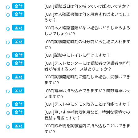
金財
[CBT]受験当日は何を持っていけばよいですか？
金財
[CBT]本人確認書類は何を用意すればよいでしょ
うか？
金財
[CBT]本人確認書類がない場合はどうしたらよろ
しいでしょうか？
金財
[CBT]試験開始時刻の何分前から会場に入れます
か？
金財
[CBT]試験中にトイレに行けますか？
金財
[CBT]テストセンターには受験者の保護者や同行
者が待機するスペースはありますか？
金財
[CBT]試験開始時刻に遅刻した場合、受験はでき
ますか？
金財
[CBT]電卓は持ち込みできますか？関数電卓は使
えますか？
金財
[CBT]テスト中にメモを取ることは可能ですか？
金財
[CBT]車いすや補聴器利用など、特別な環境での
受験は可能ですか？
金財
[CBT]飲み物を試験室内に持ち込むことはできま
すか？