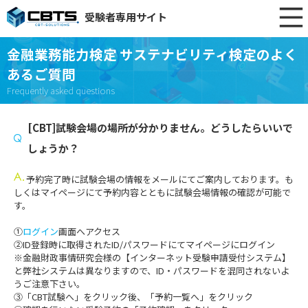
受験者専用サイト
金融業務能力検定 サステナビリティ検定のよく
あるご質問
Frequently asked questions
[CBT]試験会場の場所が分かりません。どうしたらいいで
しょうか？
予約完了時に試験会場の情報をメールにてご案内しております。も
しくはマイページにて予約内容とともに試験会場情報の確認が可能で
す。
①
ログイン
画面へアクセス
②ID登録時に取得されたID/パスワードにてマイページにログイン
※金融財政事情研究会様の【インターネット受験申請受付システム】
と弊社システムは異なりますので、ID・パスワードを混同されないよ
うご注意下さい。
③「CBT試験へ」をクリック後、「予約一覧へ」をクリック