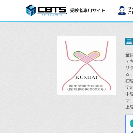
受験者専用サイト
全
テ
リ
る
初
学
中
す
上