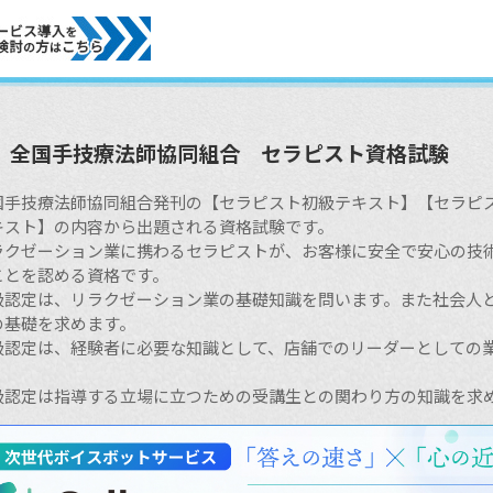
全国手技療法師協同組合 セラピスト資格試験
国手技療法師協同組合発刊の【セラピスト初級テキスト】【セラピ
キスト】の内容から出題される資格試験です。
ラクゼーション業に携わるセラピストが、お客様に安全で安心の技
ことを認める資格です。
級認定は、リラクゼーション業の基礎知識を問います。また社会人
の基礎を求めます。
級認定は、経験者に必要な知識として、店舗でのリーダーとしての
。
級認定は指導する立場に立つための受講生との関わり方の知識を求