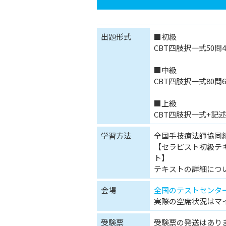
出題形式
■初級
CBT四肢択一式50問4
■中級
CBT四肢択一式80問6
■上級
CBT四肢択一式+記述
学習方法
全国手技療法師協同
【セラピスト初級テ
ト】
テキストの詳細につ
会場
全国のテストセンタ
実際の空席状況はマ
受験票
受験票の発送はあり