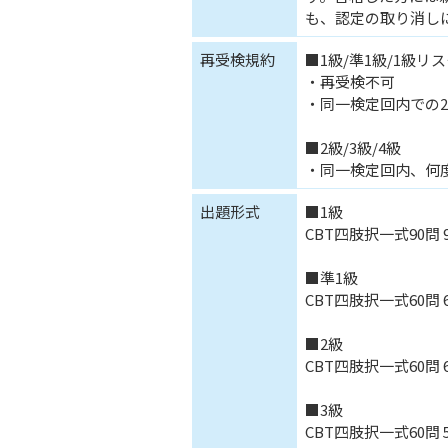
も、認定の取り消し
再受検規約
■1級/準1級/1級リ
・再受検不可
・同一検定回内での2
■2級/3級/4級
・同一検定回内、何
出題形式
■1級
CBT四肢択一式90問 
■準1級
CBT四肢択一式60問 
■2級
CBT四肢択一式60問 
■3級
CBT四肢択一式60問 