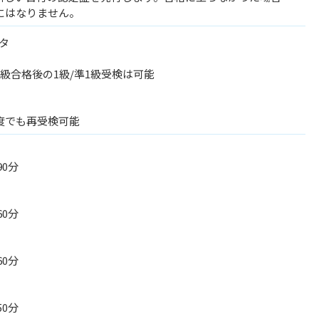
にはなりません。
スタ
級合格後の1級/準1級受検は可能
度でも再受検可能
90分
60分
60分
50分