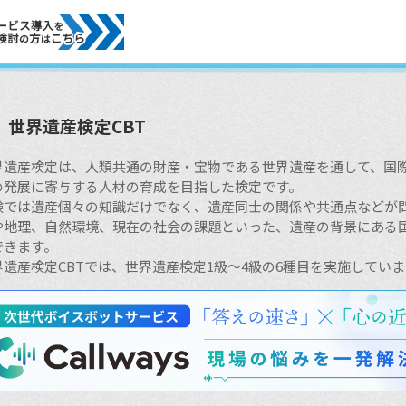
世界遺産検定CBT
界遺産検定は、人類共通の財産・宝物である世界遺産を通して、国
の発展に寄与する人材の育成を目指した検定です。
験では遺産個々の知識だけでなく、遺産同士の関係や共通点などが
や地理、自然環境、現在の社会の課題といった、遺産の背景にある
できます。
界遺産検定CBTでは、世界遺産検定1級～4級の6種目を実施してい