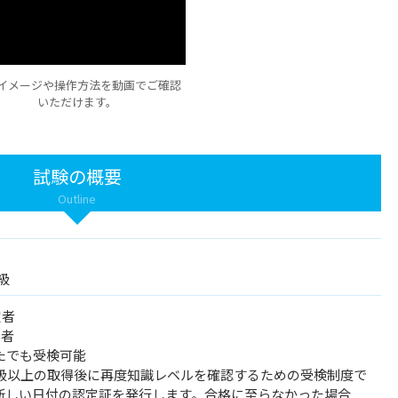
イメージや操作方法を動画でご確認
いただけます。
試験の概要
Outline
4級
定者
定者
どなたでも受検可能
1級以上の取得後に再度知識レベルを確認するための受検制度で
新しい日付の認定証を発行します。合格に至らなかった場合