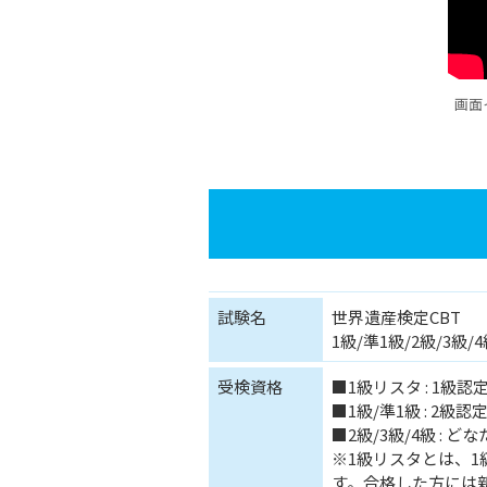
画面
試験名
世界遺産検定CBT
1級/準1級/2級/3級/
受検資格
■1級リスタ : 1級認
■1級/準1級 : 2級認
■2級/3級/4級 : 
※1級リスタとは、
す。合格した方には