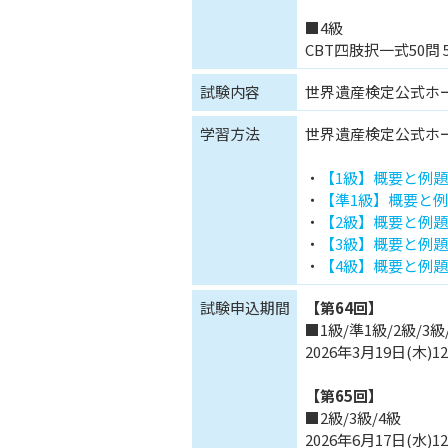
■4級
CBT四肢択一式50問 
試験内容
世界遺産検定公式ホ
学習方法
世界遺産検定公式ホ
・
【1級】概要と例
・
【準1級】概要と
・
【2級】概要と例
・
【3級】概要と例
・
【4級】概要と例
試験申込期間
【第64回】
■1級/準1級/2級/3級
2026年3月19日(木)12
【第65回】
■2級/3級/4級
2026年6月17日(水)12