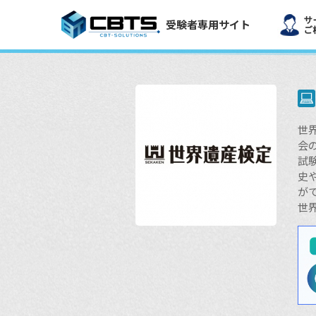
受験者専用サイト
世
会
試
史
が
世