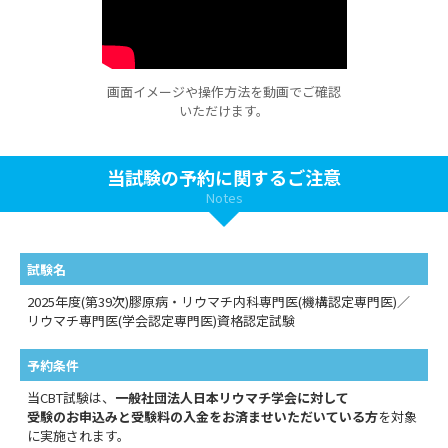
画面イメージや操作方法を動画でご確認
いただけます。
当試験の予約に関するご注意
Notes
試験名
2025年度(第39次)膠原病・リウマチ内科専門医(機構認定専門医)／
リウマチ専門医(学会認定専門医)資格認定試験
予約条件
当CBT試験は、
一般社団法人日本リウマチ学会に対して
受験のお申込みと受験料の入金をお済ませいただいている方
を対象
に実施されます。