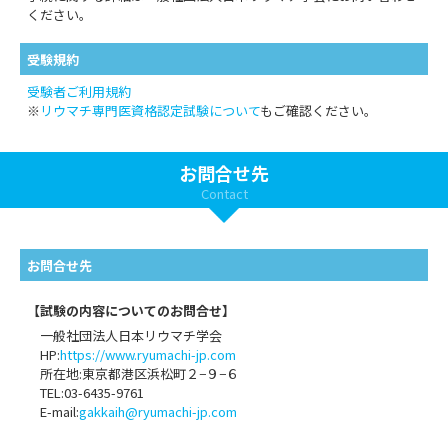
ください。
受験規約
受験者ご利用規約
※
リウマチ専門医資格認定試験について
もご確認ください。
お問合せ先
Contact
お問合せ先
【試験の内容についてのお問合せ】
一般社団法人日本リウマチ学会
HP:
https://www.ryumachi-jp.com
所在地:東京都港区浜松町２−９−６
TEL:03-6435-9761
E-mail:
gakkaih@ryumachi-jp.com