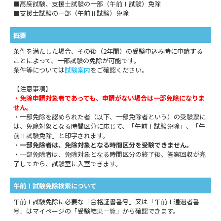
■高度試験、支援士試験の一部（午前Ⅰ試験）免除
■支援士試験の一部（午前Ⅱ試験）免除
概要
条件を満たした場合、その後（2年間）の受験申込み時に申請する
ことによって、一部試験の免除が可能です。
条件等については
試験案内
をご確認ください。
【注意事項】
・免除申請対象者であっても、申請がない場合は一部免除になりま
せん。
・一部免除を認められた者（以下、一部免除者という）の受験票に
は、免除対象となる時間区分に応じて、「午前Ⅰ試験免除」、「午
前Ⅱ試験免除」と印字されます。
・
一部免除者は、免除対象となる時間区分を受験できません。
・一部免除者は、免除対象となる時間区分の終了後、答案回収が完
了してから、試験室に入室できます。
午前Ⅰ試験免除検索について
午前Ⅰ試験免除に必要な「合格証書番号」又は「午前Ⅰ通過者番
号」はマイページの「受験結果一覧」から確認できます。