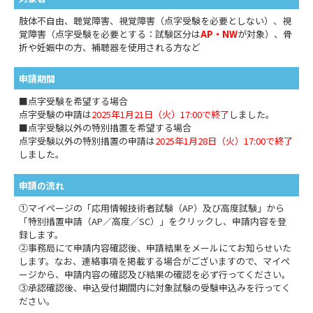
肢体不自由、聴覚障害、視覚障害（点字受験を必要としない）、視
覚障害（点字受験を必要とする：試験区分は
AP・NW
が対象）、骨
折や妊娠中の方、補聴器を使用される方など
申請期間
■点字受験を希望する場合
点字受験の申請は
2025年1月21日（火）17:00で終了
しました。
■点字受験以外の特別措置を希望する場合
点字受験以外の特別措置の申請は
2025年1月28日（火）17:00で終了
しました。
申請の流れ
①マイページの「応用情報技術者試験（AP）及び高度試験」から
「特別措置申請（AP／高度／SC）」をクリックし、申請内容を登
録します。
②事務局にて申請内容確認後、申請結果をメールにてお知らせいた
します。なお、連絡事項を掲載する場合がございますので、マイペ
ージから、申請内容の確認及び結果の確認を必ず行ってください。
③承認確認後、申込受付期間内に対象試験の受験申込みを行ってく
ださい。