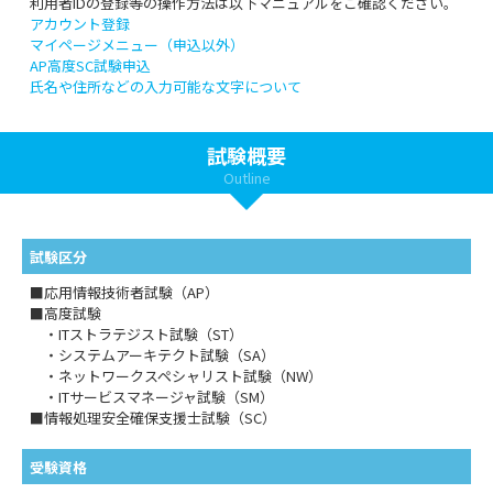
利用者IDの登録等の操作方法は以下マニュアルをご確認ください。
アカウント登録
マイページメニュー（申込以外）
AP高度SC試験申込
氏名や住所などの入力可能な文字について
試験概要
Outline
試験区分
■応用情報技術者試験（AP）
■高度試験
・ITストラテジスト試験（ST）
・システムアーキテクト試験（SA）
・ネットワークスペシャリスト試験（NW）
・ITサービスマネージャ試験（SM）
■情報処理安全確保支援士試験（SC）
受験資格