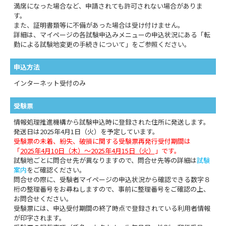
満席になった場合など、申請されても許可されない場合がありま
す。
また、証明書類等に不備があった場合は受け付けません。
詳細は、マイページの各試験申込みメニューの申込状況にある「転
勤による試験地変更の手続きについて」をご参照ください。
申込方法
インターネット受付のみ
受験票
情報処理推進機構から試験申込時に登録された住所に発送します。
発送日は2025年4月1日（火）を予定しています。
受験票の未着、紛失、破損に関する受験票再発行受付期間は
「
2025年4月10日（木）～2025年4月15日（火）
」です。
試験地ごとに問合せ先が異なりますので、問合せ先等の詳細は
試験
案内
をご確認ください。
問合せの際に、受験者マイページの申込状況から確認できる数字８
桁の整理番号をお尋ねしますので、事前に整理番号をご確認の上、
お問合せください。
受験票には、申込受付期間の終了時点で登録されている利用者情報
が印字されます。