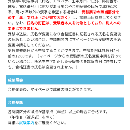
受験票の記載事項（氏名、カタカナ、生年月日、性別、郵便番号、
住所、電話番号）に誤りがある場合や合格証書の氏名でJIS第1水
準、第2水準以外の漢字を希望する場合は、
受験票②の該当部分を
必ず「赤」で訂正（かい書で大きく）
し、試験当日持参してくださ
い。なお、
氏名の訂正は、受験者本人を対象としており、別人への
変更はできません。
受験申込後、氏名が変更になり合格証書に記載される氏名を変更後
の氏名としたい場合は、申請期間内にマイページから受験票の氏名
変更申請をしてください。
受験票発送日から申請することができます。申請期限は試験日2日
前の12:00です。（マイページからの受験票の氏名変更申請を行って
いない場合は、氏名を赤字訂正した受験票②を試験当日に持参して
も、合格証書の氏名は変更されません。）
成績照会
合格発表後、マイページで成績の照会ができます。
合格基準
各時間区分の得点が基準点（60点）以上の場合に合格です。
（午後Ⅱ（論述式）を除く）
詳細は
試験案内
をご確認ください。