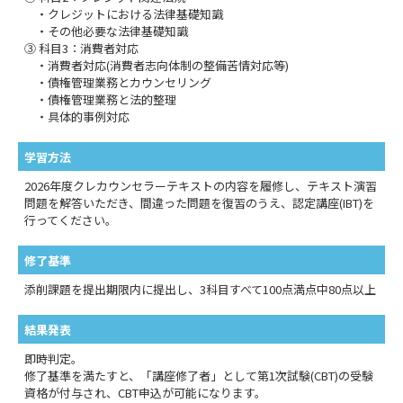
・クレジットにおける法律基礎知識
・その他必要な法律基礎知識
③ 科目3：消費者対応
・消費者対応(消費者志向体制の整備苦情対応等)
・債権管理業務とカウンセリング
・債権管理業務と法的整理
・具体的事例対応
学習方法
2026年度クレカウンセラーテキストの内容を履修し、テキスト演習
問題を解答いただき、間違った問題を復習のうえ、認定講座(IBT)を
行ってください。
修了基準
添削課題を提出期限内に提出し、3科目すべて100点満点中80点以上
結果発表
即時判定。
修了基準を満たすと、「講座修了者」として第1次試験(CBT)の受験
資格が付与され、CBT申込が可能になります。