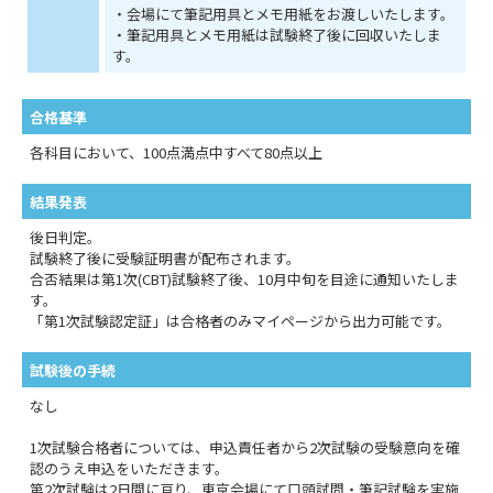
・会場にて筆記用具とメモ用紙をお渡しいたします。
・筆記用具とメモ用紙は試験終了後に回収いたしま
す。
合格基準
各科目において、100点満点中すべて80点以上
結果発表
後日判定。
試験終了後に受験証明書が配布されます。
合否結果は第1次(CBT)試験終了後、10月中旬を目途に通知いたしま
す。
「第1次試験認定証」は合格者のみマイページから出力可能です。
試験後の手続
なし
1次試験合格者については、申込責任者から2次試験の受験意向を確
認のうえ申込をいただきます。
第2次試験は2日間に亘り、東京会場にて口頭試問・筆記試験を実施