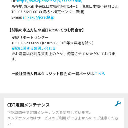
HP:
https://www.j-credit.or.jp/association/
所在地:東京都中央区日本橋小網町14－1 住生日本橋小網町ビル
TEL:03-5643-0018(資格・検定センター直通)
E-mail:
shikaku@jcredit.jp
【試験の申込方法や当日についてのお問合せ】
受験サポートセンター
TEL:03-5209-0553 (8:30〜17:30※年末年始を除く)
受験に関するお問い合わせ
※お電話は応対品質向上のため、録音させていただいておりま
す。
一般社団法人日本クレジット協会 の一覧ページは
こちら
CBT定期メンテナンス
下記時間帯で定期メンテナンスを実施しています。
メンテナンス時はサービスのご利用ができませんのでご注意くださ
い。