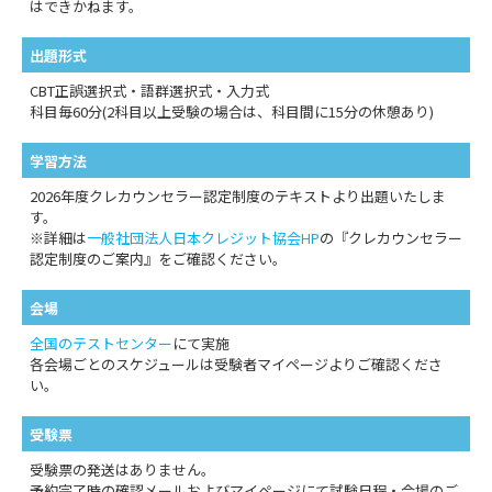
はできかねます。
出題形式
CBT正誤選択式・語群選択式・入力式
科目毎60分(2科目以上受験の場合は、科目間に15分の休憩あり)
学習方法
2026年度クレカウンセラー認定制度のテキストより出題いたしま
す。
※詳細は
一般社団法人日本クレジット協会HP
の『クレカウンセラー
認定制度のご案内』をご確認ください。
会場
全国のテストセンター
にて実施
各会場ごとのスケジュールは受験者マイページよりご確認くださ
い。
受験票
受験票の発送はありません。
予約完了時の確認メールおよびマイページにて試験日程・会場のご