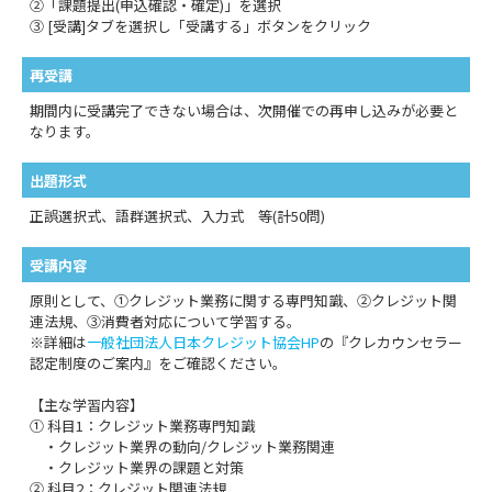
②「課題提出(申込確認・確定)」を選択
③ [受講]タブを選択し「受講する」ボタンをクリック
再受講
期間内に受講完了できない場合は、次開催での再申し込みが必要と
なります。
出題形式
正誤選択式、語群選択式、入力式 等(計50問)
受講内容
原則として、①クレジット業務に関する専門知識、②クレジット関
連法規、③消費者対応について学習する。
※詳細は
一般社団法人日本クレジット協会HP
の『クレカウンセラー
認定制度のご案内』をご確認ください。
【主な学習内容】
① 科目1：クレジット業務専門知識
・クレジット業界の動向/クレジット業務関連
・クレジット業界の課題と対策
② 科目2：クレジット関連法規