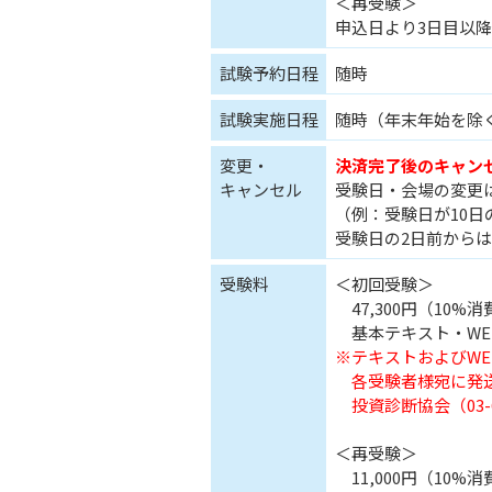
＜再受験＞
申込日より3日目以降
試験予約日程
随時
試験実施日程
随時（年末年始を除
変更・
決済完了後のキャン
キャンセル
受験日・会場の変更
（例：受験日が10
受験日の2日前から
受験料
＜初回受験＞
47,300円（10%
基本テキスト・WEB
※テキストおよびW
各受験者様宛に発送
投資診断協会（03-6
＜再受験＞
11,000円（10%