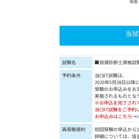
画面
当試
試験名
■投資診断士資格試
予約条件
当CBT試験は、
2020年5月28日以
受験のお申込みをお
実施されるものとな
※お申込を完了され
当CBT試験をご予
お申込みはこちら→
h
再受験規約
初回受験の申込から
詳細については、協