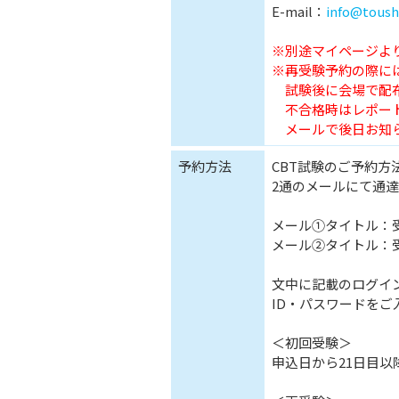
E-mail：
info@toush
※別途マイページよ
※再受験予約の際に
試験後に会場で配布
不合格時はレポート
メールで後日お知ら
予約方法
CBT試験のご予約
2通のメールにて通
メール①タイトル：受験
メール②タイトル：受
文中に記載のログイン
ID・パスワードを
＜初回受験＞
申込日から21日目以