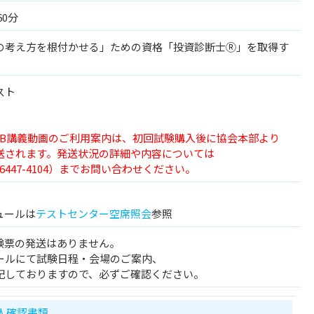
60分
の考え方を根付かせる」ための資格「投資診断士Ⓡ」を取得す
スト
EB講義動画のご利用案内は、初回試験購入後に協会本部より
されます。発送状況の詳細や内容については
447-4104）までお問い合わせください。
ュールは
テストセンター空席照会
参照
験票の発送はありません。
ールにて試験日程・会場のご案内、
記しておりますので、必ずご確認ください。
人確認書類