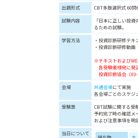
出題形式
CBT多肢選択式 60問
試験内容
「日本に正しい投資
るための試験。
学習方法
・投資診断研修テキ
・投資診断研修動画
※テキストおよびW
各受験者様宛に発送
投資診断協会（03-6
会場
共通会場
にて実施
各会場ごとのスケジ
受験票
CBT試験に関する受
予約完了時の確認メ
および注意事項を明
当日について
持ち物
本