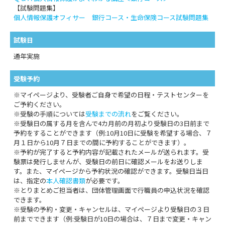
【試験問題集】
個人情報保護オフィサー 銀行コース・生命保険コース試験問題集
試験日
通年実施
受験予約
※マイページより、受験者ご自身で希望の日程・テストセンターを
ご予約ください。
※受験の手順については
受験までの流れ
をご覧ください。
※受験日の属する月を含んで4カ月前の月初より受験日の3日前まで
予約をすることができます（例:10月10日に受験を希望する場合、７
月１日から10月７日までの間に予約することができます）。
※予約が完了すると予約内容が記載されたメールが送られます。受
験票は発行しませんが、受験日の前日に確認メールをお送りしま
す。また、マイページから予約状況の確認ができます。受験日当日
は、指定の
本人確認書類
が必要です。
※とりまとめご担当者は、団体管理画面で行職員の申込状況を確認
できます。
※受験の予約・変更・キャンセルは、マイページより受験日の３日
前までできます（例:受験日が10日の場合は、７日まで変更・キャン