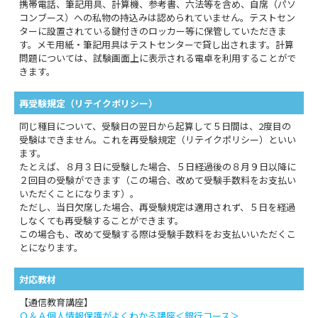
携帯電話、筆記用具、計算機、参考書、六法等を含め、自席（パソ
コンブース）への私物の持込みは認められていません。テストセン
ターに設置されている鍵付きのロッカー等に保管していただきま
す。メモ用紙・筆記用具はテストセンターで貸し出されます。計算
問題については、試験画面上に表示される電卓を利用することがで
きます。
再受験規定（リテイクポリシー）
同じ種目について、受験日の翌日から起算して５日間は、2度目の
受験はできません。これを再受験規定（リテイクポリシー）といい
ます。
たとえば、８月３日に受験した場合、５日経過後の８月９日以降に
２回目の受験ができます（この場合、改めて受験手数料をお支払い
いただくことになります）。
ただし、当日欠席した場合、再受験規定は適用されず、５日を経過
しなくても再受験することができます。
この場合も、改めて受験する際は受験手数料をお支払いいただくこ
とになります。
対応教材
【通信教育講座】
Ｑ＆Ａ個人情報保護がよくわかる講座＜銀行コース＞