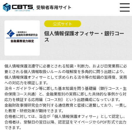
受験者専用サイト
公式サイト
個人情報保護オフィサー・銀行コー
ス
個人情報保護法遵守に必要とされる知識・判断力、および日常業務に必
要とされる個人情報取扱いルールの理解度を多角的に問う出題により、
個人情報保護オフィサーとして求められる法令等の知識の習得度、実務
への対応力を検証します。
法令・ガイドライン等に即した基本知識を問う基礎編（銀行コース・生
命保険コース共通）と、金融業態別の実務に即した具体的な事例から対
応力を検証する応用編（コース別）という出題構成になっています。
金融財政事情研究会が発刊する通信教育と密接に連繋しており、一貫し
た教育・研修効果が期待できます。
合格者に対しては、当会が「個人情報保護オフィサー」として認定し、
合格者は、受験日の翌日以降、認定証をマイページからPDF形式で出力
できます。