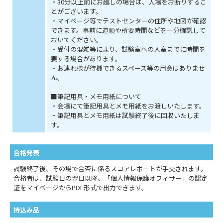
・30分以上前にお越しの場合は、入場をお断りするこ
とがございます。
・マイページ等でテストセンターの住所や地図が確認
できます。事前に道順や所要時間などを十分確認して
おいてください。
・受付の混雑等により、試験室への入室までに時間を
要する場合があります。
・お連れ様が待機できるスペース等の用意はありませ
ん。
■筆記用具・メモ用紙について
・会場にて筆記用具とメモ用紙をお渡しいたします。
・筆記用具とメモ用紙は試験終了後に回収いたしま
す。
合格発表
試験終了後、その場で合否に係るスコアレポートが手交されます。
合格者は、試験日の翌日以降、「個人情報保護オフィサー」の認定
証をマイページからPDF形式で出力できます。
持込み品