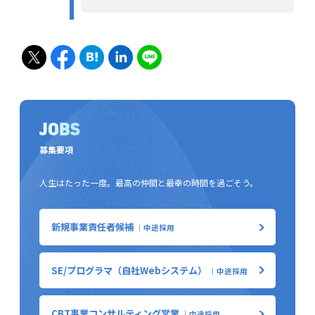
JOBS
募集要項
人生は​たった​一度。​最高の​仲間と​最幸の​時間を​過ごそう。
新規事業責任者候補
｜中途採用
SE/プログラマ（自社Webシステム）
｜中途採用
CBT事業コンサルティング営業
｜中途採用