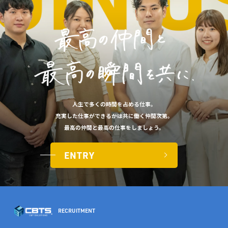
人生で​多くの​時間を​占める​仕事。
充実した​仕事が​できるかは​共に​働く​仲間次第。
最高の​仲間と​最高の​仕事を​しましょう。​
ENTRY