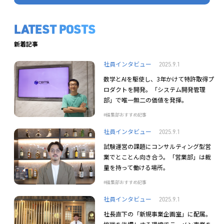
LATEST POSTS
新着記事
社員インタビュー
2025.9.1
数学とAIを駆使し、3年かけて特許取得プ
ロダクトを開発。「システム開発管理
部」で唯一無二の価値を発揮。
編集部おすすめ記事
社員インタビュー
2025.9.1
試験運営の課題にコンサルティング型営
業でとことん向き合う。「営業部」は裁
量を持って働ける場所。
編集部おすすめ記事
社員インタビュー
2025.9.1
社長直下の「新規事業企画室」に配属。