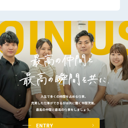
人生で​多くの​時間を​占める​仕事。
充実した​仕事が​できるかは​共に​働く​仲間次第。
最高の​仲間と​最高の​仕事を​しましょう。​
ENTRY