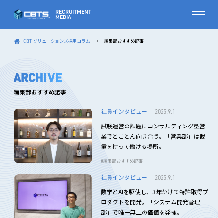
CBT-ソリューションズ採用コラム
編集部おすすめ記事
>
ARCHIVE
編集部おすすめ記事
社員インタビュー
2025.9.1
試験運営の課題にコンサルティング型営
業でとことん向き合う。「営業部」は裁
量を持って働ける場所。
編集部おすすめ記事
社員インタビュー
2025.9.1
数学とAIを駆使し、3年かけて特許取得プ
ロダクトを開発。「システム開発管理
部」で唯一無二の価値を発揮。