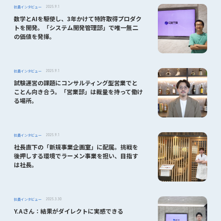
社員インタビュー
2025.9.1
数学とAIを駆使し、3年かけて特許取得プロダク
トを開発。「システム開発管理部」で唯一無二
の価値を発揮。
社員インタビュー
2025.9.1
試験運営の課題にコンサルティング型営業でと
ことん向き合う。「営業部」は裁量を持って働け
る場所。
社員インタビュー
2025.9.1
社長直下の「新規事業企画室」に配属。挑戦を
後押しする環境でラーメン事業を担い、目指す
は社長。
社員インタビュー
2025.3.30
Y.Aさん：結果がダイレクトに実感できる