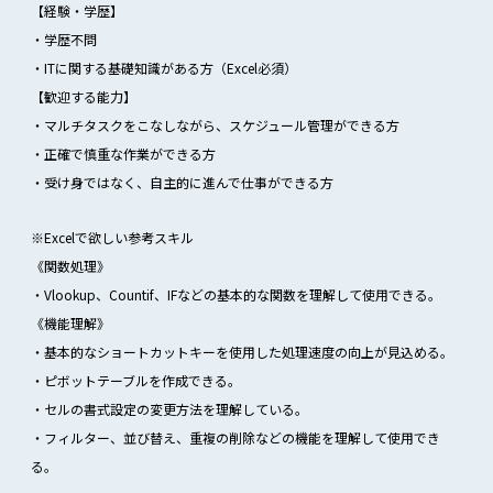
【経験・学歴】
・学歴不問
・ITに関する基礎知識がある方（Excel必須）
【歓迎する能力】
・マルチタスクをこなしながら、スケジュール管理ができる方
・正確で慎重な作業ができる方
・受け身ではなく、自主的に進んで仕事ができる方
※Excelで欲しい参考スキル
《関数処理》
・Vlookup、Countif、IFなどの基本的な関数を理解して使用できる。
《機能理解》
・基本的なショートカットキーを使用した処理速度の向上が見込める。
・ピボットテーブルを作成できる。
・セルの書式設定の変更方法を理解している。
・フィルター、並び替え、重複の削除などの機能を理解して使用でき
る。