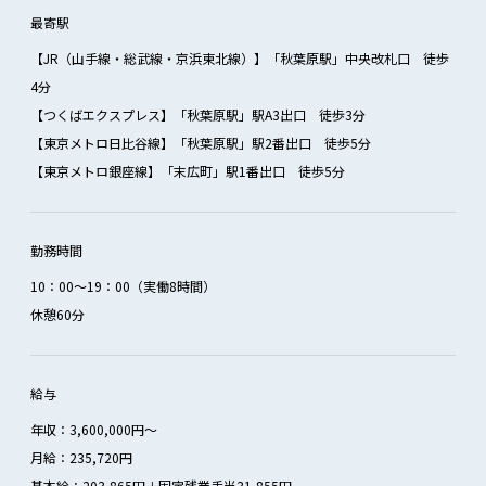
最寄駅
【JR（山手線・総武線・京浜東北線）】「秋葉原駅」中央改札口 徒歩
4分
【つくばエクスプレス】「秋葉原駅」駅A3出口 徒歩3分
【東京メトロ日比谷線】「秋葉原駅」駅2番出口 徒歩5分
【東京メトロ銀座線】「末広町」駅1番出口 徒歩5分
勤務時間
10：00～19：00（実働8時間）
休憩60分
給与
年収：3,600,000円～
月給：235,720円
基本給：203,865円＋固定残業手当31,855円