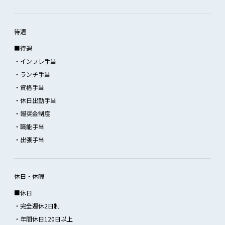
待遇
■待遇
・インフレ手当
・ランチ手当
・資格手当
・休日出勤手当
・報奨金制度
・職能手当
・出張手当
休日・休暇
■休日
・完全週休2日制
・年間休日120日以上