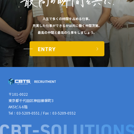
人生で​多くの​時間を​占める​仕事。
充実した​仕事が​できるかは​共に​働く​仲間次第。
最高の​仲間と​最高の​仕事を​しましょう。​
ENTRY
〒101-0022
東京都千代田区神田練塀町3
AKSビル6階
Tel：03-5209-0551 / Fax：03-5209-0552