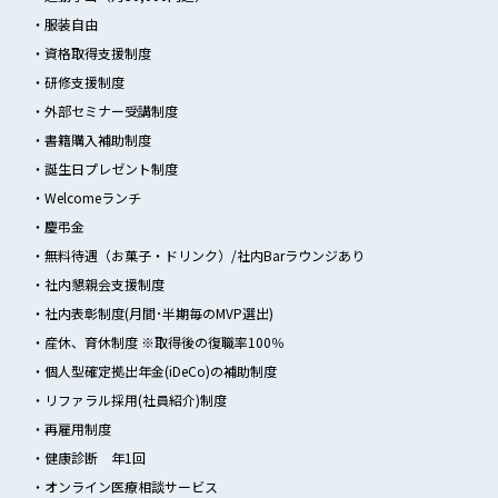
・服装自由
・資格取得支援制度
・研修支援制度
・外部セミナー受講制度
・書籍購入補助制度
・誕生日プレゼント制度
・Welcomeランチ
・慶弔金
・無料待遇（お菓子・ドリンク）/社内Barラウンジあり
・社内懇親会支援制度
・社内表彰制度(月間･半期毎のMVP選出)
・産休、育休制度 ※取得後の復職率100％
・個人型確定拠出年金(iDeCo)の補助制度
・リファラル採用(社員紹介)制度
・再雇用制度
・健康診断 年1回
・オンライン医療相談サービス