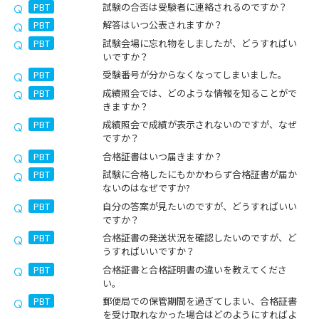
PBT
試験の合否は受験者に連絡されるのですか？
PBT
解答はいつ公表されますか？
PBT
試験会場に忘れ物をしましたが、どうすればい
いですか？
PBT
受験番号が分からなくなってしまいました。
PBT
成績照会では、どのような情報を知ることがで
きますか？
PBT
成績照会で成績が表示されないのですが、なぜ
ですか？
PBT
合格証書はいつ届きますか？
PBT
試験に合格したにもかかわらず合格証書が届か
ないのはなぜですか?
PBT
自分の答案が見たいのですが、どうすればいい
ですか？
PBT
合格証書の発送状況を確認したいのですが、ど
うすればいいですか？
PBT
合格証書と合格証明書の違いを教えてくださ
い。
PBT
郵便局での保管期間を過ぎてしまい、合格証書
を受け取れなかった場合はどのようにすればよ