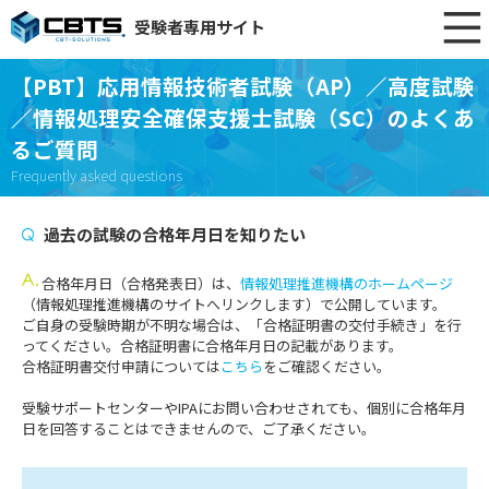
受験者専用サイト
【PBT】応用情報技術者試験（AP）／高度試験
／情報処理安全確保支援士試験（SC）のよくあ
るご質問
Frequently asked questions
過去の試験の合格年月日を知りたい
合格年月日（合格発表日）は、
情報処理推進機構のホームページ
（情報処理推進機構のサイトへリンクします）で公開しています。
ご自身の受験時期が不明な場合は、「合格証明書の交付手続き」を行
ってください。合格証明書に合格年月日の記載があります。
合格証明書交付申請については
こちら
をご確認ください。
受験サポートセンターやIPAにお問い合わせされても、個別に合格年月
日を回答することはできませんので、ご了承ください。