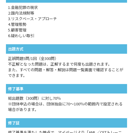
1.金融犯罪の現状
2.国内法規制等
3.リスクベース・アプローチ
4.管理態勢
5.顧客管理
6.疑わしい取引
出題方式
正誤問題5問/1回（全300問）
不正解となった問題は、正解するまで何度も出題されます。
また、すべての問題・解答・解説は問題一覧画面で確認することが
できます。
修了基準
総出題数（300問）に対し70％
※団体申込の場合は、団体独自に70～100％の範囲内で設定される
場合があります。
修了証
修了基準を満たした時点で、マイページより「AML／CFTトレーニ