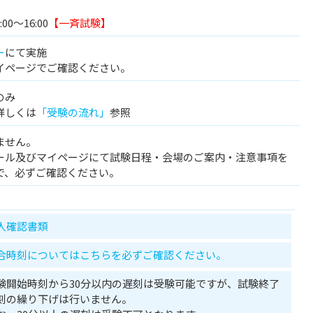
00～16:00
【一斉試験】
ー
にて実施
イページでご確認ください。
のみ
詳しくは
「受験の流れ」
参照
ません。
ール及びマイページにて試験日程・会場のご案内・注意事項を
で、必ずご確認ください。
人確認書類
合時刻についてはこちらを必ずご確認ください。
験開始時刻から30分以内の遅刻は受験可能ですが、試験終了
刻の繰り下げは行いません。