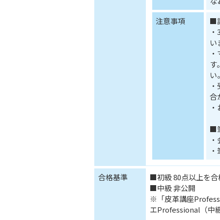
な
注意事項
■
・
い
・
す
い
・
合
・
■
・
・
合格基準
■初級 80点以上を
■中級 非公開
※「皮革講座Profe
エProfession