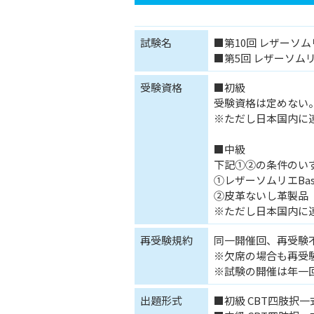
試験名
■第10回 レザーソム
■第5回 レザーソムリエ
受験資格
■初級
受験資格は定めない
※ただし日本国内に
■中級
下記①②の条件のい
①レザーソムリエBa
②皮革ないし革製品
※ただし日本国内に
再受験規約
同一開催回、再受験
※欠席の場合も再受
※試験の開催は年一
出題形式
■初級 CBT四肢択一式