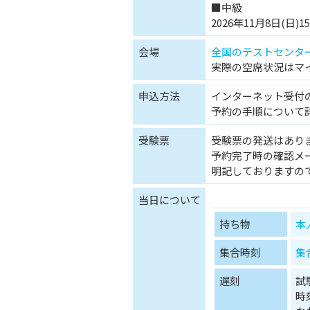
■中級
2026年11月8日(日)15:
会場
全国のテストセンタ
実際の空席状況はマ
申込方法
インターネット受付
予約の手順について
受験票
受験票の発送はあり
予約完了時の確認メ
明記しておりますの
当日について
持ち物
本
集合時刻
集
遅刻
試
時