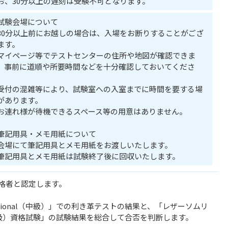
お、30分以上の遅刻は受験不可となります。
試験会場について
30分以上前にお越しの場合は、入場をお断りすることがござ
ます。
マイページ等でテストセンターの住所や地図が確認できま
。事前に道順や所要時間などを十分確認しておいてくださ
。
受付の混雑等により、試験室への入室までに時間を要する場
があります。
お連れ様が待機できるスペース等の用意はありません。
筆記用具・メモ用紙について
会場にて筆記用具とメモ用紙をお渡しいたします。
筆記用具とメモ用紙は試験終了後に回収いたします。
合格者と認定します。
ssional（中級）」での利き革テストの結果と、「レザーソムリ
al（中級）資格試験」の試験結果を総合して合否を判断します。