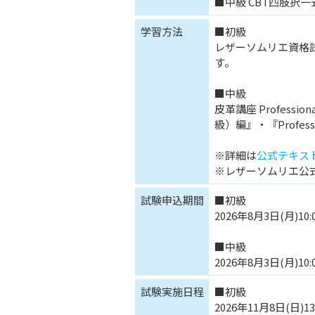
■中級 CBT四肢択一式
学習方法
■初級
レザーソムリエ資格試
す。
■中級
皮革講座 Profes
級）編』・『Profe
※詳細は
公式テキス
※レザーソムリエ公
試験申込期間
■初級
2026年8月3日(月)10:
■中級
2026年8月3日(月)10:
試験実施日程
■初級
2026年11月8日(日)13: