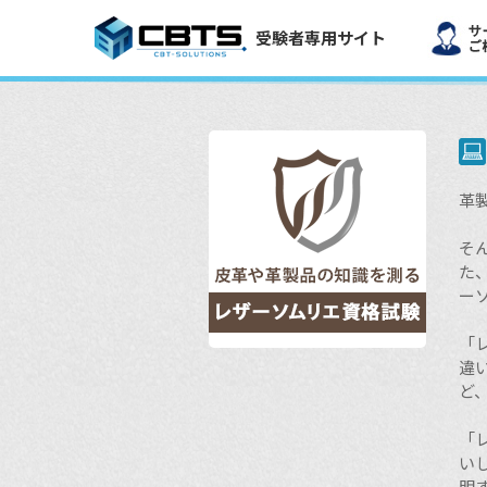
受験者専用サイト
革
そ
た
ー
「
違
ど
「レ
い
明