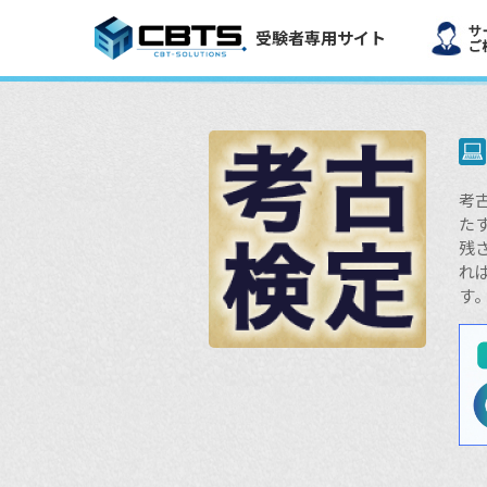
受験者専用サイト
考
た
残
れ
す