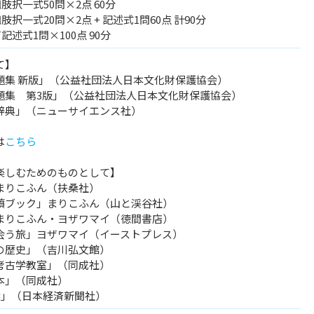
肢択一式50問×2点 60分
択一式20問×2点 + 記述式1問60点 計90分
記述式1問×100点 90分
て】
題集 新版」（公益社団法人日本文化財保護協会）
題集 第3版」（公益社団法人日本文化財保護協会）
辞典」（ニューサイエンス社）
は
こちら
楽しむためのものとして】
まりこふん（扶桑社）
墳ブック」まりこふん（山と渓谷社）
まりこふん・ヨザワマイ（徳間書店）
会う旅」ヨザワマイ（イーストプレス）
の歴史」（吉川弘文館）
考古学教室」（同成社）
本」（同成社）
選」（日本経済新聞社）