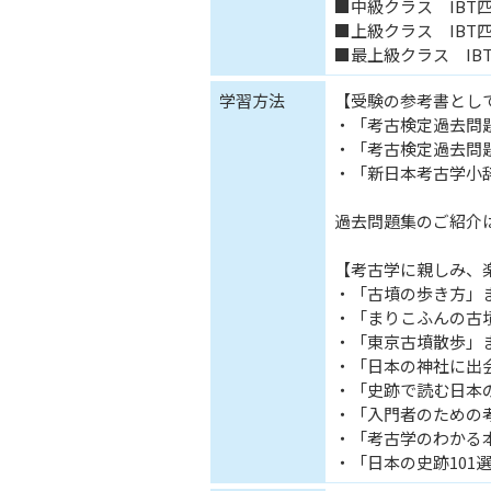
■中級クラス IBT四
■上級クラス IBT四肢
■最上級クラス IBT
学習方法
【受験の参考書とし
・「考古検定過去問
・「考古検定過去問
・「新日本考古学小
過去問題集のご紹介
【考古学に親しみ、
・「古墳の歩き方」
・「まりこふんの古
・「東京古墳散歩」
・「日本の神社に出
・「史跡で読む日本
・「入門者のための
・「考古学のわかる
・「日本の史跡101