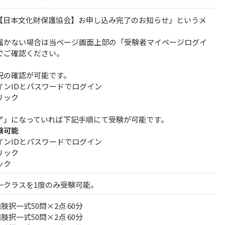
【日本文化財保護協会】お申し込み完了のお知らせ」というメ
。
届かない場合は当ページ画面上部の「受験者マイページログイ
でご確認ください。
況の確認が可能です。
インIDとパスワードでログイン
リック
了」になっていれば下記手順にて受験が可能です。
験可能
インIDとパスワードでログイン
リック
ック
一クラスを1度のみ受験可能。
肢択一式50問×2点 60分
肢択一式50問×2点 60分