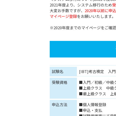
2021年度より、システム移行のため
受
大変お手数ですが、
2020年以前に
マイページ登録
をお願いいたします。
※2020年度までのマイページをご確
試験名
[IBT]考古検定 
受験資格
■入門／初級／中級
■上級クラス 中級
■最上級クラス 上
申込方法
■個人情報登録
■申込・支払
■試験用画面にて受