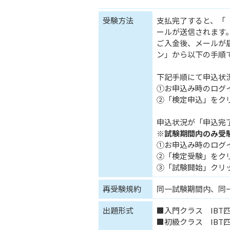
受験方法
支払完了すると、「
ールが送信されます
ご入金後、メールが
ン」から以下の手順
下記手順にて申込状
①お申込み時のログ
②「検定申込」をク
申込状況が「申込完
※試験期間内のみ受
①お申込み時のログ
②「検定受験」をク
③「試験開始」クリ
再受験規約
同一試験期間内、同
出題形式
■入門クラス IBT四
■初級クラス IBT四