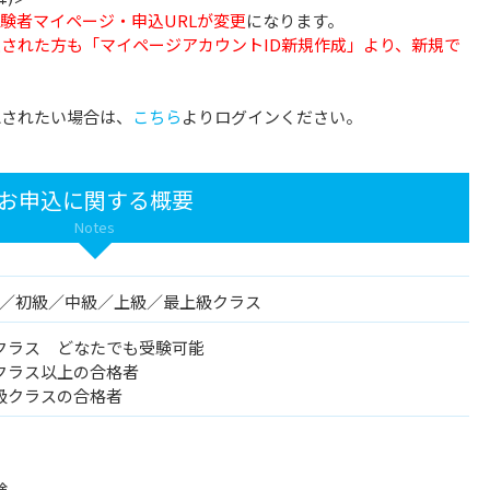
験者マイページ・申込URLが変更
になります。
申込された方も「マイページアカウントID新規作成」より、新規で
認されたい場合は、
こちら
よりログインください。
お申込に関する概要
Notes
入門／初級／中級／上級／最上級クラス
クラス どなたでも受験可能
クラス以上の合格者
級クラスの合格者
験