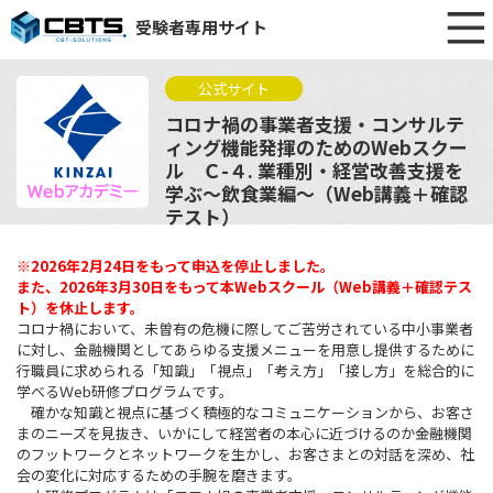
受験者専用サイト
公式サイト
コロナ禍の事業者支援・コンサルテ
ィング機能発揮のためのWebスクー
ル Ｃ-４. 業種別・経営改善支援を
学ぶ～飲食業編～（Web講義＋確認
テスト）
※2026年2月24日をもって申込を停止しました。
また、2026年3月30日をもって本Webスクール（Web講義＋確認テス
ト）を休止します。
コロナ禍において、未曽有の危機に際してご苦労されている中小事業者
に対し、金融機関としてあらゆる支援メニューを用意し提供するために
行職員に求められる「知識」「視点」「考え方」「接し方」を総合的に
学べるＷeb研修プログラムです。
確かな知識と視点に基づく積極的なコミュニケーションから、お客さ
まのニーズを見抜き、いかにして経営者の本心に近づけるのか――金融機関
のフットワークとネットワークを生かし、お客さまとの対話を深め、社
会の変化に対応するための手腕を磨きます。