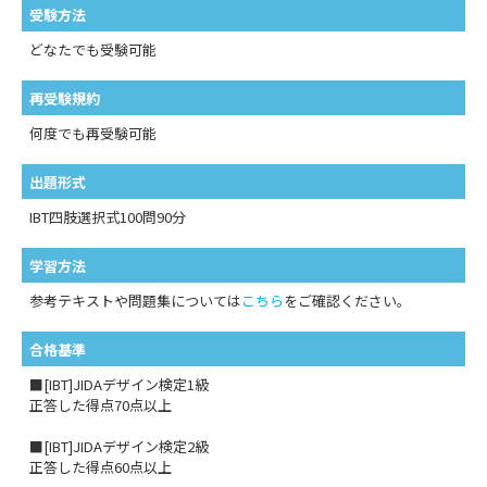
受験方法
どなたでも受験可能
再受験規約
何度でも再受験可能
出題形式
IBT四肢選択式100問90分
学習方法
参考テキストや問題集については
こちら
をご確認ください。
合格基準
■[IBT]JIDAデザイン検定1級
正答した得点70点以上
■[IBT]JIDAデザイン検定2級
正答した得点60点以上