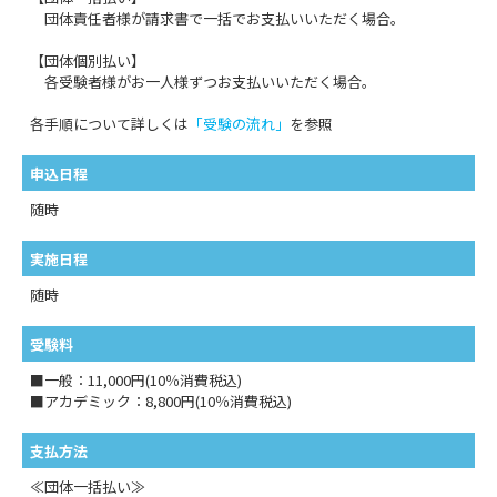
団体責任者様が請求書で一括でお支払いいただく場合。
【団体個別払い】
各受験者様がお一人様ずつお支払いいただく場合。
各手順について詳しくは
「受験の流れ」
を参照
申込日程
随時
実施日程
随時
受験料
■一般：11,000円(10％消費税込)
■アカデミック：8,800円(10％消費税込)
支払方法
≪団体一括払い≫