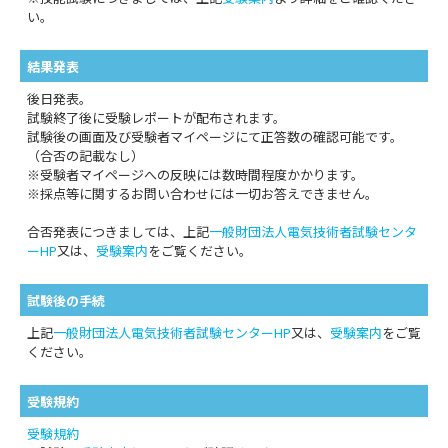
い。
結果発表
後日発表。
試験終了後に受験レポートが配布されます。
試験後の画面及び受験者マイページにて正答数の確認可能です。
（合否の記載なし）
※受験者マイページへの反映には数時間程度かかります。
※採点等に関するお問い合わせには一切お答えできません。
合否発表につきましては、上記
一般財団法人電気技術者試験センタ
ーHP
又は、
受験案内
をご覧ください。
試験後の手続
上記
一般財団法人電気技術者試験センターHP
又は、
受験案内
をご覧
ください。
受験規約
受験規約