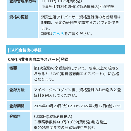
登録管理手数料
11,000円(10％消費税込)
※事務手数料418円(10％消費税込)別途発生
資格の更新
消費生活アドバイザー資格登録後の有効期限は
5年間、所定の研修を受講することで更新でき
ます。
詳細は
こちら
をご覧ください。
[CAP]合格後の手続
CAP(消費者志向エキスパート)登録
概要
第1次試験の全受験者について、所定以上の成績を
収めると「CAP(消費者志向エキスパート)」に合格
となります。
登録方法
マイページへログイン後、資格登録のお申込みと登
録料を納入してください。
登録期間
2026年10月20日(火)12:00～2027年2月12日(金)23:59
登録料
3,300円(10％消費税込)
※事務手数料418円(10％消費税込)別途発生
※2028年度までの登録管理料を含む