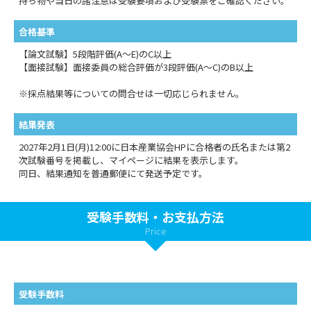
持ち物や当日の諸注意は受験要項および受験票をご確認ください。
合格基準
【論文試験】5段階評価(A～E)のC以上
【面接試験】面接委員の総合評価が3段評価(A～C)のB以上
※採点結果等についての問合せは一切応じられません。
結果発表
2027年2月1日(月)12:00に日本産業協会HPに合格者の氏名または第2
次試験番号を掲載し、マイページに結果を表示します。
同日、結果通知を普通郵便にて発送予定です。
受験手数料・お支払方法
Price
受験手数料