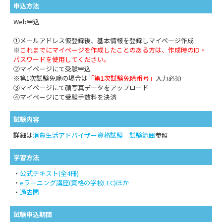
申込方法
Web申込
①メールアドレス仮登録後、基本情報を登録しマイページ作成
※
これまでにマイページを作成したことのある方は、作成時のID・
パスワードを使用してください。
②マイページにて受験申込
※第1次試験免除の場合は
「第1次試験免除番号」
入力必須
③マイページにて顔写真データをアップロード
④マイページにて受験手数料を決済
試験内容
詳細は
消費生活アドバイザー資格試験 試験範囲
参照
学習方法
・
公式テキスト(全4冊)
・
eラーニング講座(資格の学校LEC)ほか
・
過去問
試験申込期間