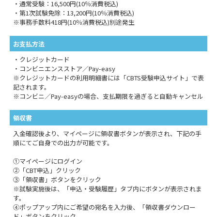
・通常受験：16,500円(10％消費税込)
・第1次試験免除：13,200円(10％消費税込)
※事務手数料418円(10％消費税込)別途発生
お支払方法
・クレジットカード
・コンビニエンスストア／Pay-easy
※クレジットカードの利用明細書には「CBTS受験申込サイト」で表
記されます。
※コンビニ／Pay-easyの場合、支払期限を過ぎると自動キャンセル
領収書
入金確認後より、マイページに領収書ボタンが表示され、下記の手
順にてご自身での出力が可能です。
①マイページにログイン
②「CBT申込」クリック
③「領収書」ボタンをクリック
※試験実施後は、「申込・受験履歴」タブ内にボタンが表示されま
す。
④ポップアップ内にご希望の宛名を入力後、「領収書ダウンロー
ド」ボタンをクリック