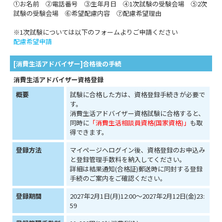
①お名前 ②電話番号 ③生年月日 ④1次試験の受験会場 ⑤2次
試験の受験会場 ⑥希望配慮内容 ⑦配慮希望理由
※1次試験については以下のフォームよりご申請ください
配慮希望申請
[消費生活アドバイザー]合格後の手続
消費生活アドバイザー資格登録
概要
試験に合格した方は、資格登録手続きが必要で
す。
消費生活アドバイザー資格試験に合格すると、
同時に
「消費生活相談員資格(国家資格)」
も取
得できます。
登録方法
マイページへログイン後、資格登録のお申込み
と登録管理手数料を納入してください。
詳細は結果通知(合格証)郵送時に同封する登録
手続のご案内をご確認ください。
登録期間
2027年2月1日(月)12:00～2027年2月12日(金)23:
59