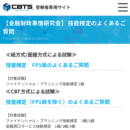
受験者専用サイト
【金融財政事情研究会】 技能検定のよくあるご
質問
Frequently asked questions
≪紙方式/面接方式による試験≫
技能検定 FP1級のよくあるご質問
【対象試験】
ファイナンシャル・プランニング技能検定 1級
≪CBT方式による試験≫
技能検定（FP1級を除く）のよくあるご質問
【対象試験】
ファイナンシャル・プランニング技能検定 2級/3級
金融窓口サービス技能検定 1級/2級/3級