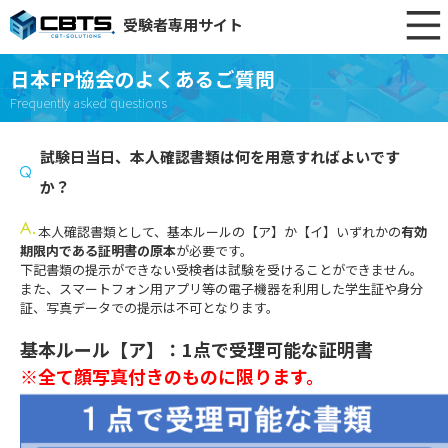
受験者専用サイト
日本FP協会のよくあるご質問
Frequently asked questions
試験日当日、本人確認書類は何を用意すればよいです
か？
本人確認書類として、基本ルールの【ア】か【イ】いずれかの
有効
期限内である証明書の原本
が必要です。
下記書類の提示ができない受検者は試験を受けることができません。
また、スマートフォン用アプリ等の電子機器を利用した学生証や身分
証、写真データでの提示は不可となります。
基本ルール【ア】：1点で受理可能な証明書
※全て顔写真付きのものに限ります。