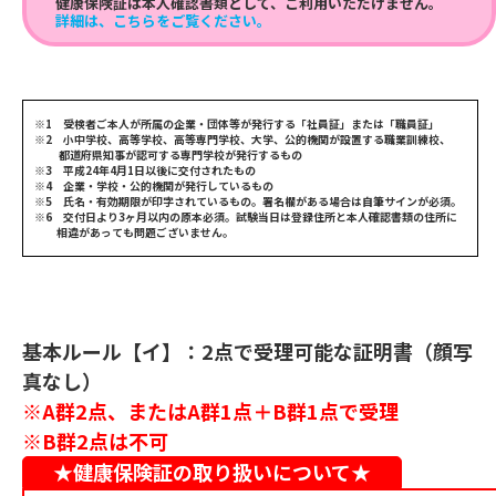
健康保険証は本人確認書類として、ご利用いただけません。
詳細は、こちらをご覧ください。
※1 受検者ご本人が所属の企業・団体等が発行する「社員証」または「職員証」
※2 小中学校、高等学校、高等専門学校、大学、公的機関が設置する職業訓練校、
都道府県知事が認可する専門学校が発行するもの
※3 平成24年4月1日以後に交付されたもの
※4 企業・学校・公的機関が発行しているもの
※5 氏名・有効期限が印字されているもの。署名欄がある場合は自筆サインが必須。
※6 交付日より3ヶ月以内の原本必須。試験当日は登録住所と本人確認書類の住所に
相違があっても問題ございません。
基本ルール【イ】：2点で受理可能な証明書（顔写
真なし）
※A群2点、またはA群1点＋B群1点で受理
※B群2点は不可
★健康保険証の取り扱いについて★