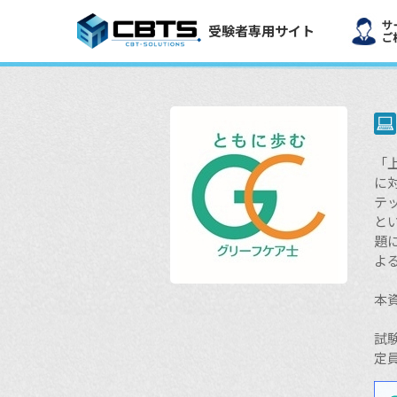
受験者専用サイト
「
に
テ
と
題
よ
本
試
定