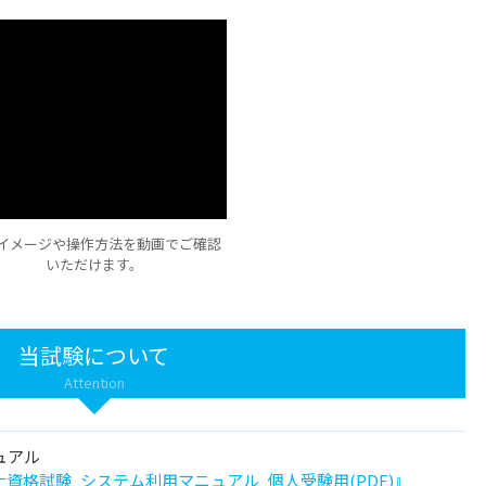
イメージや操作方法を動画でご確認
いただけます。
当試験について
Attention
ュアル
資格試験_システム利用マニュアル_個人受験用(PDF)』