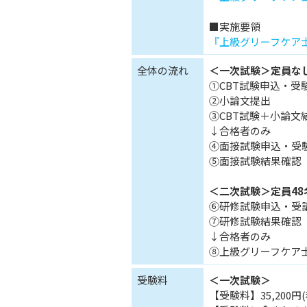
■実施要領
『上級グリーフケア士
全体の流れ
＜一次試験＞定員な
①CBT試験申込・受
②小論文提出
③CBT試験＋小論文
↓合格者のみ
④面接試験申込・受
⑤面接試験結果確認
＜二次試験＞定員48
⑥研修試験申込・受
⑦研修試験結果確認
↓合格者のみ
⑧上級グリーフケア
受験料
＜一次試験＞
【受験料】35,200円