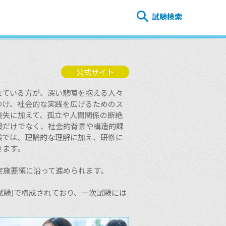
試験検索
公式サイト
れている方が、深い悲嘆を抱える人々
つけ、社会的な実践を広げるためのス
喪失に加えて、孤立や人間関係の断絶
援だけでなく、社会的背景や構造的課
験では、理論的な理解に加え、研修に
きます。
実施要領に沿って進められます。
修試験)で構成されており、一次試験には