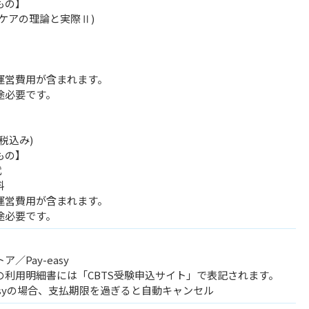
もの】
ケアの理論と実際Ⅱ)
運営費用が含まれます。
途必要です。
(税込み)
もの】
代
料
運営費用が含まれます。
途必要です。
／Pay-easy
の利用明細書には「CBTS受験申込サイト」で表記されます。
easyの場合、支払期限を過ぎると自動キャンセル