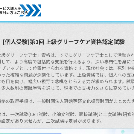
[個人受験]第1回 上級グリーフケア資格認定試験
上級グリーフケア士」資格は、すでにグリーフケア士として活動さ
対して、より高度で包括的な支援を行えるよう、深い専門性を身に
ップアップとして位置付けられる資格です。現代社会では、死別や
いった複雑な問題が深刻化しています。上級資格では、個人への支
にも目を向け、幅広い視野で悲嘆をとらえる力が求められます。試
る少人数制の実践学習を通じて、現場での支援力をさらに高めてい
資格の取得手順は、一般財団法人冠婚葬祭文化振興財団がまとめた
験は、一次試験(CBT試験、小論文試験、面接試験)と二次試験(研
員設定がありませんが、二次試験は定員があります。