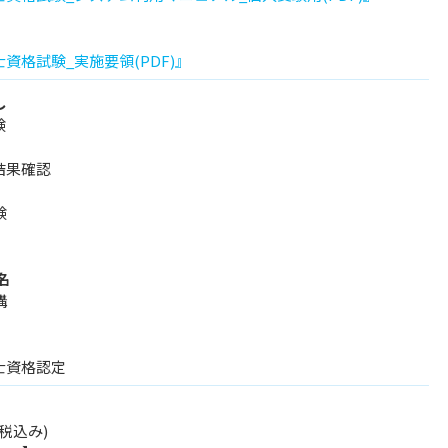
資格試験_実施要領(PDF)』
し
験
結果確認
験
名
講
士資格認定
(税込み)