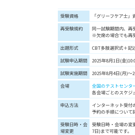
受験資格
「グリーフケア士」
再受験規約
同一試験期間内、再
※欠席の場合でも再
出題形式
CBT多肢選択式＋記
試験申込期間
2025年8月1日(金)10:
試験実施期間
2025年8月4日(月)～2
会場
全国のテストセンタ
各会場ごとのスケジ
申込方法
インターネット受付
予約の手順について
受験日時・会
受験日時・会場の変更
場変更
7日)まで可能です。