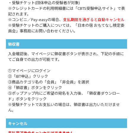
・受験チケット(団体申込の受験者が対象)
※クレジットカードの利用明細書には「CBTS受験申込サイト」で表
記されます。
※コンビニ／Pay-easyの場合、
支払期限を過ぎると自動キャンセル
※受験チケットのご購入については、「日本の宿 おもてなし検定委
員会」事務局にお問い合わせください。
領収書
入金確認後、マイページに領収書ボタンが表示され、下記の手順に
てご自身での出力が可能です。
①マイページにログイン
②「IBT申込」クリック
③商品カテゴリ名の「会員」「非会員」を選択
④「領収書」ボタンをクリック
⑤ポップアップ内にご希望の宛名を入力後、「領収書ダウンロー
ド」ボタンをクリック
※受験チケットでお支払いの場合は、領収書は出力いただけませ
ん。
キャンセル
支払完了後のキャンセルはできません。