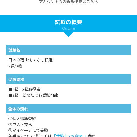
アカウントIDの新規作成はこちら
試験の概要
Outline
試験名
日本の宿 おもてなし検定
2級/3級
受験資格
■2級 3級取得者
■3級 どなたでも受験可能
全体の流れ
①個人情報登録
②申込・支払
③マイページにて受験
各手順について詳しくは
「受験までの流れ」
参照