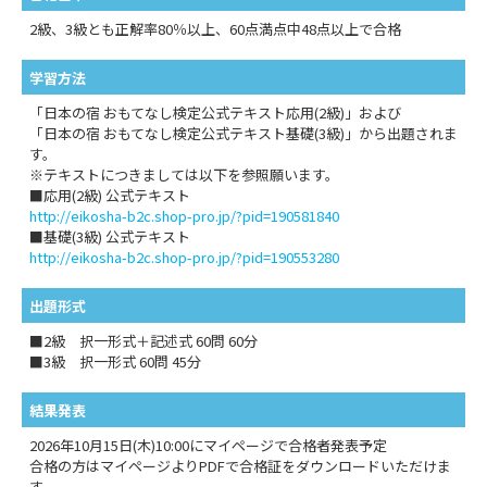
2級、3級とも正解率80％以上、60点満点中48点以上で合格
学習方法
「日本の宿 おもてなし検定公式テキスト応用(2級)」および
「日本の宿 おもてなし検定公式テキスト基礎(3級)」から出題されま
す。
※テキストにつきましては以下を参照願います。
■応用(2級) 公式テキスト
http://eikosha-b2c.shop-pro.jp/?pid=190581840
■基礎(3級) 公式テキスト
http://eikosha-b2c.shop-pro.jp/?pid=190553280
出題形式
■2級 択一形式＋記述式 60問 60分
■3級 択一形式 60問 45分
結果発表
2026年10月15日(木)10:00にマイページで合格者発表予定
合格の方はマイページよりPDFで合格証をダウンロードいただけま
す。