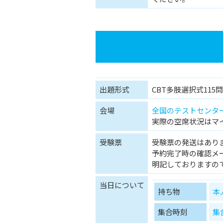
出題形式
CBT多肢選択式115問(
会場
全国のテストセンタ
実際の空席状況はマ
受験票
受験票の発送はあり
予約完了時の確認メ
明記しておりますの
当日について
持ち物
本
集合時刻
集