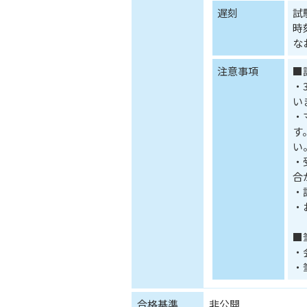
遅刻
試
時
な
注意事項
■
・
い
・
す
い
・
合
・
・
■
・
・
合格基準
非公開