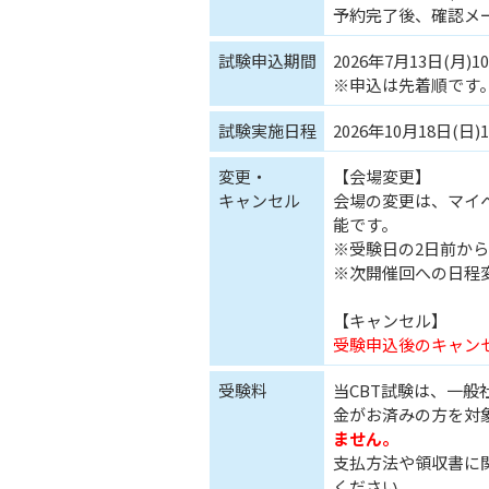
予約完了後、確認メ
試験申込期間
2026年7月13日(月)10
※申込は先着順です
試験実施日程
2026年10月18日(日)10
変更・
【会場変更】
キャンセル
会場の変更は、マイペ
能です。
※受験日の2日前か
※次開催回への日程
【キャンセル】
受験申込後のキャン
受験料
当CBT試験は、一般
金がお済みの方を対
ません。
支払方法や領収書に
ください。