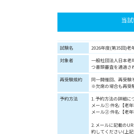
当試
試験名
2026年度(第35回
対象者
一般社団法人日本老
つ書類審査を通過さ
再受験規約
同一開催回、再受験
※欠席の場合も再受
予約方法
1. 予約方法の詳細
メール① 件名:【老
メール② 件名:【老
2. メールに記載の
約してください(上記