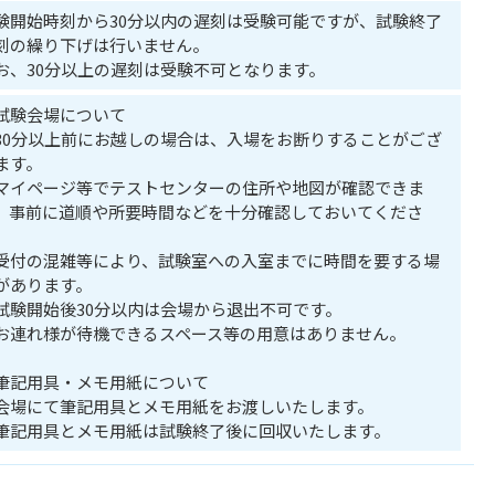
験開始時刻から30分以内の遅刻は受験可能ですが、試験終了
刻の繰り下げは行いません。
お、30分以上の遅刻は受験不可となります。
試験会場について
30分以上前にお越しの場合は、入場をお断りすることがござ
ます。
マイページ等でテストセンターの住所や地図が確認できま
。事前に道順や所要時間などを十分確認しておいてくださ
。
受付の混雑等により、試験室への入室までに時間を要する場
があります。
試験開始後30分以内は会場から退出不可です。
お連れ様が待機できるスペース等の用意はありません。
筆記用具・メモ用紙について
会場にて筆記用具とメモ用紙をお渡しいたします。
筆記用具とメモ用紙は試験終了後に回収いたします。