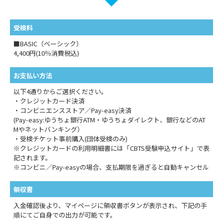
受検料
■BASIC（ベーシック）
4,400円(10％消費税込)
お支払い方法
以下4通りからご選択ください。
・クレジットカード決済
・コンビニエンスストア／Pay-easy決済
(Pay-easy:ゆうちょ銀行ATM・ゆうちょダイレクト、銀行などのAT
Mやネットバンキング）
・受検チケット事前購入(団体受検のみ)
※クレジットカードの利用明細書には「CBTS受験申込サイト」で表
記されます。
※コンビニ／Pay-easyの場合、支払期限を過ぎると自動キャンセル
領収書
入金確認後より、マイページに領収書ボタンが表示され、下記の手
順にてご自身での出力が可能です。