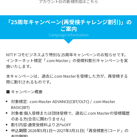
アカウントIDの新規作成はこちら
「25周年キャンペーン(再受検チャレンジ割引)」の
ご案内
Campaign information
NTTドコモビジネスより特別な25周年キャンペーンのお知らせです。
インターネット検定「.com Master」の受検料割引キャンペーンを実
施いたします。
本キャンペーンは、過去に.com Masterを受検した方が、再受検する
際に割引されるものです。
■ キャンペーン概要
対象検定: .com Master ADVANCE(CBT/OLTC) / .com Master
BASIC(IBT)
対象者:個人受検または団体受検で、過去に.com Masterの受検履歴
のある方(合否に関わりません)
割引内容:通常受検料より25%OFF
申込期間:2026年5月1日～2027年3月31日(「再受検割引コード」の
有効期限)