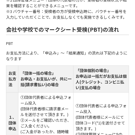
果を確認することができるメニューです。
※3 バウチャー番号：受検者の方が受検申込時に、バウチャー番号を
入力していただくことで、お支払しなくても実施できるしくみです。
会社や学校でのマークシート受検(PBT)の流れ
PBT
お支払方法により、「申込み」～「結果通知」の流れは下記のように
なります
「団体個別の場合」
お支
「団体一括の場合」
お申込は一括だがお支払は個
払方
お申込・お支払いが、共に一
人(クレジット、コンビニ払
法
括(請求書払い)の場合
い)支払の場合
①団体代表者による申込フォ
ーム投入
①団体代表者による申込フォ
(団体代表者様に請求書メー
ーム投入
ルを送付させて頂きます。)
１、
(団体代表者様にメールにて
②メールをご確認いただき、
団体
団体コード(*1)を送付させて
ご入金ください。
申込
頂きます。)
(ご入金があったか、随時確
(③団体管理メニュー(*2)の