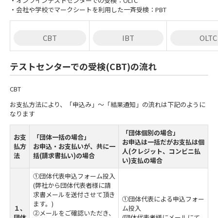
・オンラインテストセンターでの受検：OLTC
・会社や学校でマークシートを利用した一斉受検：PBT
CBT
IBT
OLTC
テストセンターでの受検(CBT)の流れ
CBT
お支払方法により、「申込み」～「結果通知」の流れは下記のように
なります
「団体個別の場合」
お支
「団体一括の場合」
お申込は一括だがお支払は個
払方
お申込・お支払いが、共に一
人(クレジット、コンビニ払
法
括(請求書払い)の場合
い)支払の場合
①団体代表申込フォーム投入
(弊社から団体代表者様に請
求書メールを送付させて頂き
①団体代表による申込フォー
ます。)
１、
ム投入
②メールをご確認いただき、
団体
(団体代表者様にメールにて