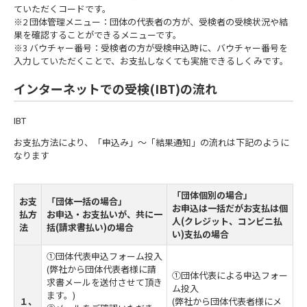
ていただくコードです。
※2 団体管理メニュー：団体の代表者の方が、受検者の受検状況や結
果を確認することができるメニューです。
※3 バウチャー番号：受検者の方が受検申込時に、バウチャー番号を
入力していただくことで、お支払しなくても実施できるしくみです。
インターネットでの受検(IBT)の流れ
IBT
お支払方法により、「申込み」～「結果通知」の流れは下記のように
なります
「団体個別の場合」
お支
「団体一括の場合」
お申込は一括だがお支払は個
払方
お申込・お支払いが、共に一
人(クレジット、コンビニ払
法
括(請求書払い)の場合
い)支払の場合
①団体代表申込フォーム投入
(弊社から団体代表者様に請
①団体代表による申込フォー
求書メールを送付させて頂き
ム投入
ます。)
１、
(弊社から団体代表者様にメ