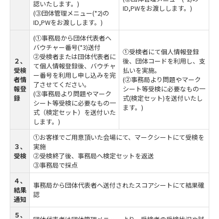
認いたします。)
ID,PWをお渡しします。)
(③団体管理メニュー(*2)の
ID,PWをお渡しします。)
(①事務局から団体代表者へ
バウチャー番号(*3)送付
①受検者にて個人情報登録
②受検者または団体代表者に
２、
後、団体コードを利用し、支
て個人情報登録後、バウチャ
受検
払いを実施。
ー番号を利用し申し込みを完
者情
(②事務局より問題やマーク
了させてください。
報登
シート等受検に必要なもの一
(③事務局より問題やマーク
録
式(検定セット)を送付いたし
シート等受検に必要なもの一
ます。)
式（検定セット）を送付いた
します。)
①お客様でご用意頂いた会場にて、マークシートにて受検を
３、
実施
受検
②受検終了後、事務局へ検定セットを返送
③事務局で採点
４、
事務局から団体代表者へ送付されたスコアシートにて結果確
結果
認
通知
５、