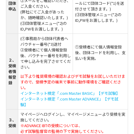
②メールをご確認いただき、
団体
ールにて団体コード(*1)を送
ご入金ください。
申込
付させて頂きます。)
(弊社にてご入金があった
(③団体管理メニュー(*2)の
か、随時確認いたします。)
ID,PWをお渡しします。)
(③団体管理メニュー(*2)の
ID,PWをお渡しします。)
(①事務局から団体代表者へ
バウチャー番号(*3)送付
①受検者にて個人情報登録
②受検者にて個人情報登録
後、団体コードを利用し、支
後、バウチャー番号を利用し
払いを実施。
２、
て申し込みを完了させてくだ
受検
さい。
者情
以下より推奨環境の確認およびデモ試験をお試しいただけま
報登
すので、受検予定の端末で事前に動作環境をご確認くださ
録
い。
インターネット検定「.com Master BASIC」【デモ試験】
インターネット検定「.com Master ADVANCE」【デモ試
験】
マイページへログインし、マイページメニューより受検を実
３、
施してください。
受検
※ADVANCE IBTの受検については、
必ず試験監督官の監視の下で実施してください。