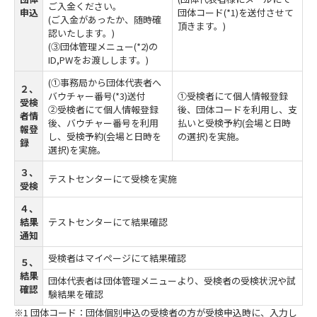
ご入金ください。
申込
団体コード(*1)を送付させて
(ご入金があったか、随時確
頂きます。)
認いたします。)
(③団体管理メニュー(*2)の
ID,PWをお渡しします。)
(①事務局から団体代表者へ
２、
バウチャー番号(*3)送付
①受検者にて個人情報登録
受検
②受検者にて個人情報登録
後、団体コードを利用し、支
者情
後、バウチャー番号を利用
払いと受検予約(会場と日時
報登
し、受検予約(会場と日時を
の選択)を実施。
録
選択)を実施。
３、
テストセンターにて受検を実施
受検
４、
結果
テストセンターにて結果確認
通知
受検者はマイページにて結果確認
５、
結果
団体代表者は団体管理メニューより、受検者の受検状況や試
確認
験結果を確認
※1 団体コード：団体個別申込の受検者の方が受検申込時に、入力し