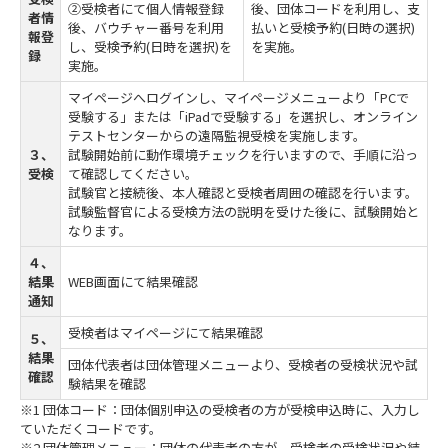
②受検者にて個人情報登録
後、団体コードを利用し、支
者情
後、バウチャー番号を利用
払いと受検予約(日時の選択)
報登
し、受検予約(日時を選択)を
を実施。
録
実施。
マイページへログインし、マイページメニューより「PCで
受験する」または「iPadで受験する」を選択し、オンライン
テストセンターからの遠隔監視受検を実施します。
３、
試験開始前に動作環境チェックを行いますので、手順に沿っ
受検
て確認してください。
試験官と接続後、本人確認と受検者周囲の確認を行います。
試験監督官による受検方法の説明を受けた後に、試験開始と
なります。
４、
結果
WEB画面にて結果確認
通知
受検者はマイページにて結果確認
５、
結果
団体代表者は団体管理メニューより、受検者の受検状況や試
確認
験結果を確認
※1 団体コード：団体個別申込の受検者の方が受検申込時に、入力し
ていただくコードです。
※2 団体管理メニュー：団体の代表者の方が、受検者の受検状況や結