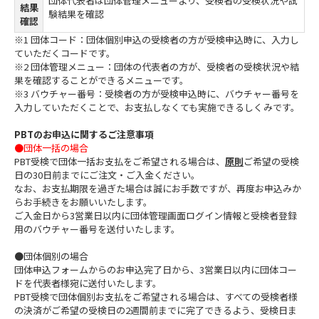
団体代表者は団体管理メニューより、受検者の受検状況や試
結果
験結果を確認
確認
※1 団体コード：団体個別申込の受検者の方が受検申込時に、入力し
ていただくコードです。
※2 団体管理メニュー：団体の代表者の方が、受検者の受検状況や結
果を確認することができるメニューです。
※3 バウチャー番号：受検者の方が受検申込時に、バウチャー番号を
入力していただくことで、お支払しなくても実施できるしくみです。
PBTのお申込に関するご注意事項
●団体一括の場合
PBT受検で団体一括お支払をご希望される場合は、
原則
ご希望の受検
日の30日前までにご注文・ご入金ください。
なお、お支払期限を過ぎた場合は誠にお手数ですが、再度お申込みか
らお手続きをお願いいたします。
ご入金日から3営業日以内に団体管理画面ログイン情報と受検者登録
用のバウチャー番号を送付いたします。
●団体個別の場合
団体申込フォームからのお申込完了日から、3営業日以内に団体コー
ドを代表者様宛に送付いたします。
PBT受検で団体個別お支払をご希望される場合は、すべての受検者様
の決済がご希望の受検日の2週間前までに完了できるよう、受検日ま