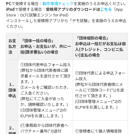
PC
で受検する場合：
動作環境チェック
を実施のうえお申込ください。
iPad
で受検する場合：
受検用アプリのダウンロードは
こちら
（App
Store：OLTC試験エンジン for iPad）
インストールした受検用アプリから「デモ試験」を実施のうえお申込
ください。
「団体個別の場合」
お支
「団体一括の場合」
お申込は一括だがお支払は個
払方
お申込・お支払いが、共に一
人(クレジット、コンビニ払
法
括(請求書払い)の場合
い)支払の場合
①団体代表申込フォーム投入
(弊社から団体代表者様に請
①団体代表による申込フォー
求書メールを送付させて頂き
ム投入
ます。)
１、
(弊社から団体代表者様にメ
②メールをご確認いただき、
団体
ールにて団体コード(*1)を送
ご入金ください。
申込
付させて頂きます。)
(弊社にてご入金があった
(③団体管理メニュー(*2)の
か、随時確認いたします。)
ID,PWをお渡しします。)
(③団体管理メニュー(*2)の
ID,PWをお渡しします。)
(①事務局から団体代表者へ
２、
バウチャー番号(*3)送付
①受検者にて個人情報登録
受検