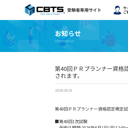
受験者専用サイト
お知らせ
Information
第40回ＰＲプランナー資格認
されます。
2026.06.01
第40回ＰＲプランナー資格認定検定試
■第40回1次試験
仮申込期間:2026年6月1日(月)12:00～2