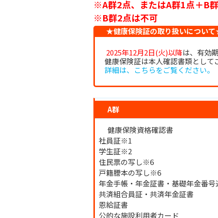
※A群2点、またはA群1点＋B
※B群2点は不可
★健康保険証の取り扱いについ
2025年12月2日(火)以降
は、有効
健康保険証は本人確認書類として
詳細は、こちらをご覧ください。
A群
健康保険資格確認書
社員証※1
学生証※2
住民票の写し※6
戸籍謄本の写し※6
年金手帳・年金証書・基礎年金番号
共済組合員証・共済年金証書
恩給証書
公的な施設利用者カード