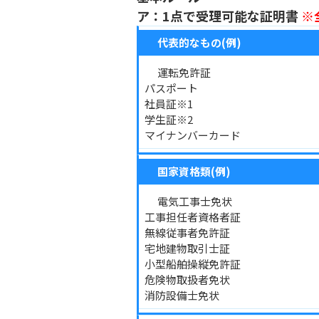
ア：1点で受理可能な証明書
※
代表的なもの(例)
運転免許証
パスポート
社員証※1
学生証※2
マイナンバーカード
国家資格類(例)
電気工事士免状
工事担任者資格者証
無線従事者免許証
宅地建物取引士証
小型船舶操縦免許証
危険物取扱者免状
消防設備士免状