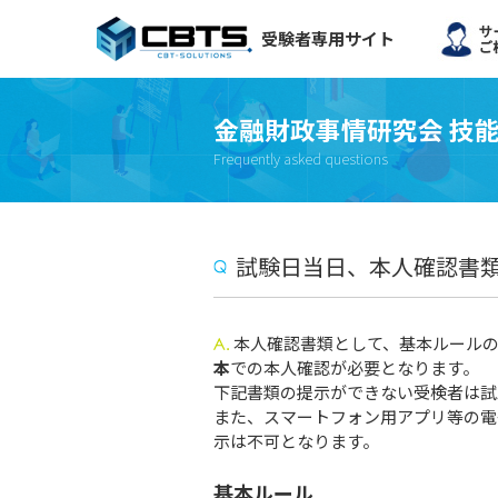
受験者専用サイト
金融財政事情研究会 技
Frequently asked questions
試験日当日、本人確認書
本人確認書類として、基本ルール
本
での本人確認が必要となります。
下記書類の提示ができない受検者は試
また、スマートフォン用アプリ等の電
示は不可となります。
基本ルール