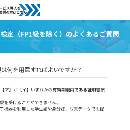
能検定（FP1級を除く）のよくあるご質問
類は何を用意すればよいですか？
の【ア】か【イ】いずれかの
有効期限内である証明書原
験を受けることができません。
子機器を利用した学生証や身分証、写真データでの提