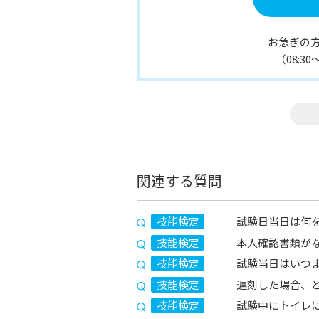
お急ぎの
（08:3
関連する質問
技能検定
試験日当日は何
技能検定
本人確認書類が
技能検定
試験当日はいつ
技能検定
遅刻した場合、
技能検定
試験中にトイレ