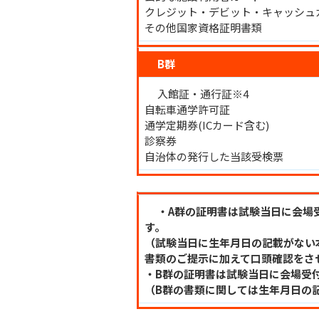
クレジット・デビット・キャッシュ
その他国家資格証明書類
B群
入館証・通行証※4
自転車通学許可証
通学定期券(ICカード含む)
診察券
自治体の発行した当該受検票
・A群の証明書は試験当日に会場
す。
（試験当日に生年月日の記載がない
書類のご提示に加えて口頭確認をさ
・B群の証明書は試験当日に会場受
（B群の書類に関しては生年月日の