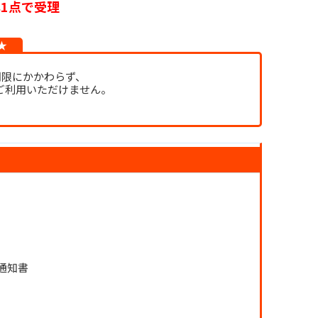
群1点で受理
て★
期限にかかわらず、
ご利用いただけません。
通知書