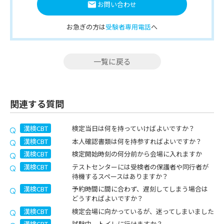
お問い合わせ
お急ぎの方は
受験者専用電話
へ
一覧に戻る
関連する質問
漢検CBT
検定当日は何を持っていけばよいですか？
漢検CBT
本人確認書類は何を持参すればよいですか？
漢検CBT
検定開始時刻の何分前から会場に入れますか
漢検CBT
テストセンターには受検者の保護者や同行者が
待機するスペースはありますか？
漢検CBT
予約時間に間に合わず、遅刻してしまう場合は
どうすればよいですか？
漢検CBT
検定会場に向かっているが、迷ってしまいました
漢検CBT
試験中、トイレに行けますか？