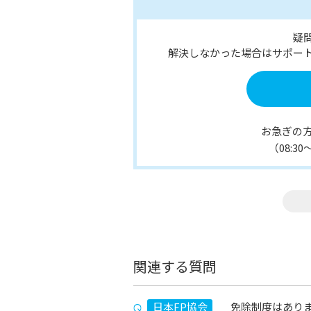
疑
解決しなかった場合はサポー
お急ぎの
（08:3
関連する質問
日本FP協会
免除制度はあり