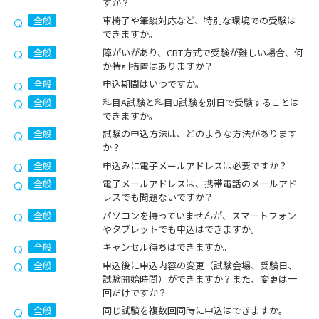
すか？
全般
車椅子や筆談対応など、特別な環境での受験は
できますか。
全般
障がいがあり、CBT方式で受験が難しい場合、何
か特別措置はありますか？
全般
申込期間はいつですか。
全般
科目A試験と科目B試験を別日で受験することは
できますか。
全般
試験の申込方法は、どのような方法があります
か？
全般
申込みに電子メールアドレスは必要ですか？
全般
電子メールアドレスは、携帯電話のメールアド
レスでも問題ないですか？
全般
パソコンを持っていませんが、スマートフォン
やタブレットでも申込はできますか。
全般
キャンセル待ちはできますか。
全般
申込後に申込内容の変更（試験会場、受験日、
試験開始時間）ができますか？また、変更は一
回だけですか？
全般
同じ試験を複数回同時に申込はできますか。