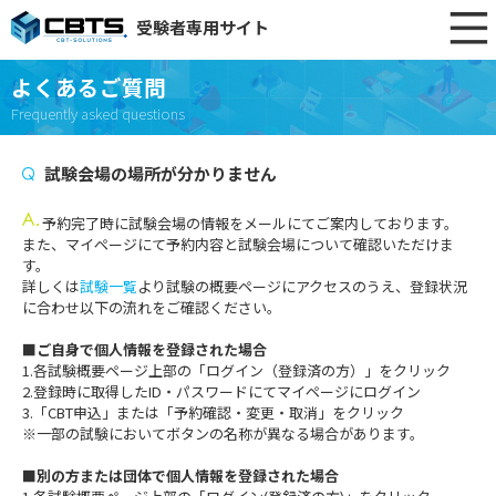
受験者専用サイト
よくあるご質問
Frequently asked questions
試験会場の場所が分かりません
予約完了時に試験会場の情報をメールにてご案内しております。
また、マイページにて予約内容と試験会場について確認いただけま
す。
詳しくは
試験一覧
より試験の概要ページにアクセスのうえ、登録状況
に合わせ以下の流れをご確認ください。
■ご自身で個人情報を登録された場合
1.各試験概要ページ上部の「ログイン（登録済の方）」をクリック
2.登録時に取得したID・パスワードにてマイページにログイン
3.「CBT申込」または「予約確認・変更・取消」をクリック
※一部の試験においてボタンの名称が異なる場合があります。
■別の方または団体で個人情報を登録された場合