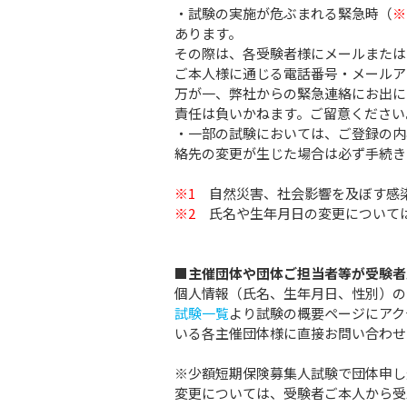
・試験の実施が危ぶまれる緊急時（
※
あります。
その際は、各受験者様にメールまたは
ご本人様に通じる電話番号・メールア
万が一、弊社からの緊急連絡にお出に
責任は負いかねます。ご留意ください
・一部の試験においては、ご登録の内
絡先の変更が生じた場合は必ず手続き
※1
自然災害、社会影響を及ぼす感染
※2
氏名や生年月日の変更については
■主催団体や団体ご担当者等が受験者
個人情報（氏名、生年月日、性別）の
試験一覧
より試験の概要ページにアク
いる各主催団体様に直接お問い合わせ
※少額短期保険募集人試験で団体申し
変更については、受験者ご本人から受