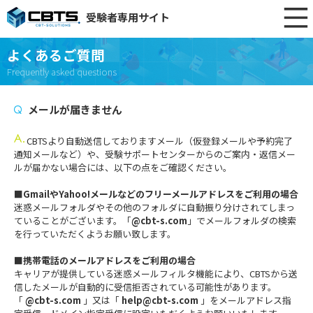
受験者専用サイト
よくあるご質問
Frequently asked questions
メールが届きません
CBTSより自動送信しておりますメール（仮登録メールや予約完了
通知メールなど）や、受験サポートセンターからのご案内・返信メー
ルが届かない場合には、以下の点をご確認ください。
■GmailやYahoo!メールなどのフリーメールアドレスをご利用の場合
迷惑メールフォルダやその他のフォルダに自動振り分けされてしまっ
ていることがございます。「
@cbt-s.com
」でメールフォルダの検索
を行っていただくようお願い致します。
■携帯電話のメールアドレスをご利用の場合
キャリアが提供している迷惑メールフィルタ機能により、CBTSから送
信したメールが自動的に受信拒否されている可能性があります。
「
@cbt-s.com
」又は「
help@cbt-s.com
」をメールアドレス指