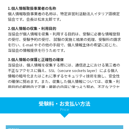
1.個人情報取扱事業者の名称
個人情報取扱事業者の名称は、特定非営利活動法人イタリア語検定
協会です。会長は松本太郎です。
2.個人情報の収集・利用目的
当協会が個人情報を収集・利用する目的は、受験に必要な情報登録
の受付、受験予約の受付、 試験の実施と結果の処理、受験料の請求
を行い、E-mail やその他の手段で、個人情報主体の希望に応じた、
当協会の情報提供を行うためです。
3.個人情報の保護と正確性の確保
当協会は、個人情報を収集する際には、通信途上における第三者の
不正なアクセスに備え、SSL（secure sockets layer）による個人
情報の暗号化またはこれに準ずるセキュリティ技術を施し、安全性
の確保に努めます。また、収集した個人情報については、収集・利
用目的の範囲内で正確・最新の内容に保つよう努め、不正なアクセ
ス、改ざん、漏えいなどから守るべく、現時点での技術水準に合わ
せた必要かつ適切な安全管理措置を実施します。
受験料・お支払い方法
4.確認・訂正・利用停止等の方法
Price
個人情報主体は、各自の「マイページ」にログインすることで、自
分の登録している個人情 報の確認・訂正を行うことができます。自
分の登録している個人情報の利用停止を行うため には、当協会に連
絡をし、個人情報の利用停止依頼をしてください。