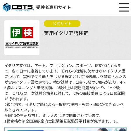
受験者専用サイト
公式サイト
実用イタリア語検定
イタリア文化は、アート、ファッション、スポーツ、食文化に至るま
で、広く日本に定着しています。それらの理解に欠かせないイタリア語
について、実務で使う能力をはかる検定として1995年より開始されたの
が実用イタリア語検定です。検定試験は、1級～5級の6段階があり、4～
5級はリスニングと筆記試験、 3級以上は記述問題が加わり、1～2級
は、これらの一次試験合格者に対して、 2名の面接委員による口頭試問
が行われます。
2級合格で、イタリア語による一般的な説明・報告・通訳ができるレベ
ルとされています。
全国13の主要都市と、ミラノの会場で開催されています。
1級合格者は全国通訳案内士試験筆記試験語学科目が免除されます。