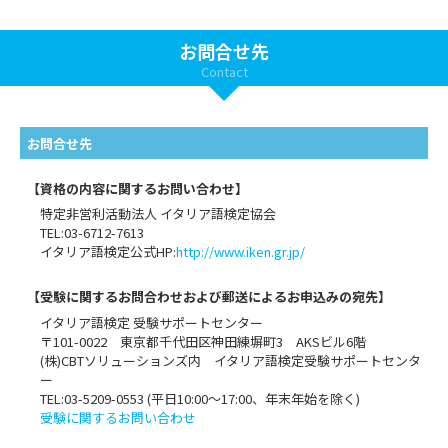
(2) 「5. 委託について」にあたる事業者に開示・提供する場合
(3) 統計的なデータとする等、個人を識別できない状態に加工した場
お問合せ先
合
(4) 法令等に基づく場合
Contact
(5) 合併、分社化、営業譲渡その他の事由によって事業の承継が行わ
れる場合
7. プライバシーポリシーに関するお問い合わせ窓口
お問合せ先
個人情報に関する苦情は、以下の連絡先までお申し出ください。
Tel: 03-6712-7613
【資格の内容に関するお問い合わせ】
E-mail: office@iken.gr.jp
特定非営利活動法人 イタリア語検定協会
8. 個人情報保護体制の継続的強化・改善
TEL:03-6712-7613
当協会は、収集した個人情報を適切に取扱うために、内部規程の整
イタリア語検定公式HP:
http://www.iken.gr.jp/
備、従業員教育、及び適正な内部監査の実施などを通じて、本ポリ
シーの見直しを含めた内部体制の継続的強化・改善に努めます。
【受験に関するお問合わせおよび郵送によるお申込みの宛先】
2010年12月初版制定
イタリア語検定 受験サポートセンター
2024年11月1日改訂
〒101-0022 東京都千代田区神田練塀町3 AKSビル6階
特定非営利活動法人イタリア語検定協会
(株)CBTソリューションズ内 イタリア語検定受験サポートセンタ
会長 松本 太郎
ー
TEL:03-5209-0553 (平日10:00〜17:00、年末年始を除く)
受験に関するお問い合わせ