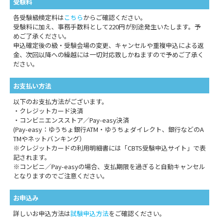
受験料
5. 委託について
各受験級検定料は
こちら
からご確認ください。
当協会は、個人情報の収集・利用目的の達成に必要な範囲で、外部
受験料に加え、事務手数料として220円が別途発生いたします。予
の事業者に個人情報を送信したり、管理を委託する場合がありま
めご了承ください。
す。この場合、当協会は個人情報を適切に管理する 事業者を選定
申込確定後の級・受験会場の変更、キャンセルや重複申込による返
し、個人情報の取扱い条件を含む業務委託契約を締結します。ま
金、次回以降への繰越には一切対応致しかねますので予めご了承く
た、委託先に対しては必要に応じて教育・監督を行い、個人情報の
ださい。
適切な管理を徹底させます。
お支払い方法
なお、当協会は検定運営のシステムおよび事務局業務の一部をプラ
イバシー・マークを取得している株式会社シー・ビー・ ティ・ソリ
以下のお支払方法がございます。
ューションズに委託しております。
・クレジットカード決済
（
株式会社シー・ビー・ティ・ソリューションズのプライバシー・
・コンビニエンスストア／Pay-easy決済
ポリシー
）
(Pay-easy：ゆうちょ銀行ATM・ゆうちょダイレクト、銀行などのA
TMやネットバンキング）
また、当協会はダイレクト・メールで検定要項などを郵送する業務
※クレジットカードの利用明細書には「CBTS受験申込サイト」で表
をプライバシー・マーク を取得している株式会社スタイルに委託し
記されます。
ております。（株式会社スタイルのプライバシー・ポリシー）
※コンビニ／Pay-easyの場合、支払期限を過ぎると自動キャンセル
となりますのでご注意ください。
6. 個人情報の第三者への非開示・非提供
当協会は、収集した個人情報を、次の場合を除き第三者に開示・提
お申込み
供いたしません。
詳しいお申込方法は
試験申込方法
をご確認ください。
(1) 個人情報主体の同意がある場合