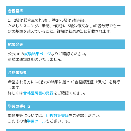
合否基準
1、2級は総合点の約8割、準2～5級は7割前後。
ただしリスニング、筆記、作文(4、5級は作文なし)の各分野でも一
定の基準を越えていること。詳細は結果通知に記載されます。
結果発表
公式HPの
試験結果ページ
よりご確認ください。
※結果通知は郵送いたしません。
合格者特典
希望される方には(過去の結果に遡って)合格認定証（伊文）を発行
します。
詳しくは
合格証明書の発行
をご確認ください。
学習の手引き
問題集等については、
伊検対策書籍
をご確認ください。
またその他
学習ツール
もございます。