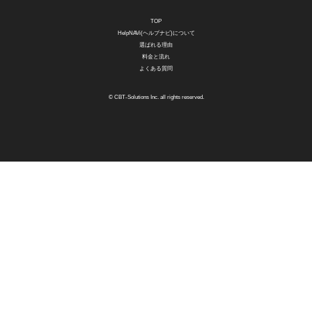
TOP
HelpNAVi(ヘルプナビ)について
選ばれる理由
料金と流れ
よくある質問
© CBT-Solutions Inc. all rights reserved.