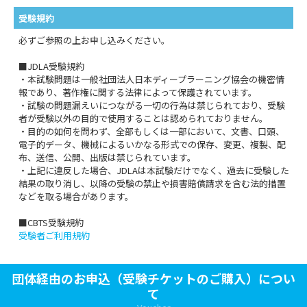
受験規約
必ずご参照の上お申し込みください。
■JDLA受験規約
・本試験問題は一般社団法人日本ディープラーニング協会の機密情
報であり、著作権に関する法律によって保護されています。
・試験の問題漏えいにつながる一切の行為は禁じられており、受験
者が受験以外の目的で使用することは認められておりません。
・目的の如何を問わず、全部もしくは一部において、文書、口頭、
電子的データ、機械によるいかなる形式での保存、変更、複製、配
布、送信、公開、出版は禁じられています。
・上記に違反した場合、JDLAは本試験だけでなく、過去に受験した
結果の取り消し、以降の受験の禁止や損害賠償請求を含む法的措置
などを取る場合があります。
■CBTS受験規約
受験者ご利用規約
団体経由のお申込（受験チケットのご購入）につい
て