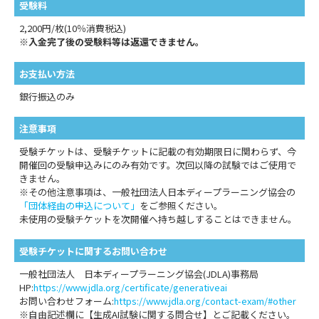
受験料
2,200円/枚(10％消費税込)
※入金完了後の受験料等は返還できません。
お支払い方法
銀行振込のみ
注意事項
受験チケットは、受験チケットに記載の有効期限日に関わらず、今
開催回の受験申込みにのみ有効です。次回以降の試験ではご使用で
きません。
※その他注意事項は、一般社団法人日本ディープラーニング協会の
「団体経由の申込について」
をご参照ください。
未使用の受験チケットを次開催へ持ち越しすることはできません。
受験チケットに関するお問い合わせ
一般社団法人 日本ディープラーニング協会(JDLA)事務局
HP:
https://www.jdla.org/certificate/generativeai
お問い合わせフォーム:
https://www.jdla.org/contact-exam/#other
※自由記述欄に【生成AI試験に関する問合せ】とご記載ください。