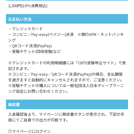
2,200円(10％消費税込)
お支払い方法
・クレジットカード
・コンビニ／Pay-easy(ペイジー)決済 ※銀行ATM・ネットバンキ
ング
・QRコード決済(PayPay)
・受験チケット(団体受験)など
※クレジットカードの利用明細書には「CBTS受験申込サイト」で表
記されます。
※コンビニ／Pay-easy／QRコード決済(PayPay)の場合、支払期限
を過ぎますと自動的にキャンセルされますので、ご注意ください。
※受験チケットの購入については一般社団法人日本ディープラーニ
ング協会にお問い合わせください。
領収書
入金確認後より、マイページに領収書ボタンが表示され、下記の手
順にてご自身での出力が可能です。
①マイページにログイン