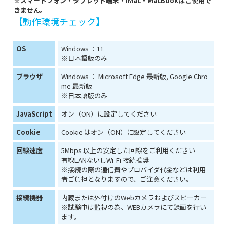
※スマートフォン・タブレット端末・iMac・MacBookはご使用で
きません。
【動作環境チェック】
OS
Windows ：11
※日本語版のみ
ブラウザ
Windows ： Microsoft Edge 最新版, Google Chro
me 最新版
※日本語版のみ
JavaScript
オン（ON）に設定してください
Cookie
Cookie はオン（ON）に設定してください
回線速度
5Mbps 以上の安定した回線をご利用ください
有線LANないしWi-Fi 接続推奨
※接続の際の通信費やプロバイダ代金などは利用
者ご負担となりますので、ご注意ください。
接続機器
内蔵または外付けのWebカメラおよびスピーカー
※試験中は監視の為、WEBカメラにて録画を行い
ます。