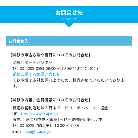
お問合せ先
Contact
お問合せ先
【試験の申込方法や当日についてのお問合せ】
受験サポートセンター
TEL:03-5209-0553(08:30～17:30※年末年始除く)
受験に関するお問い合わせ
※お電話は応対品質向上のため、録音させていただいておりま
す。
【試験の内容、会員情報についてのお問合せ】
特定非営利活動法人日本フードコーディネーター協会
HP:
https://www.fcaj.or.jp
所在地:東京都中央区銀座1－15－6銀座東洋ビル2F
TEL:03-6228-7651(平日 10:00～17:00)
E-mail:
fcaj@fcaj.or.jp