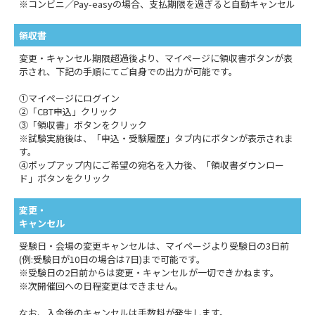
※コンビニ／Pay-easyの場合、支払期限を過ぎると自動キャンセル
領収書
変更・キャンセル期限超過後より、マイページに領収書ボタンが表
示され、下記の手順にてご自身での出力が可能です。
①マイページにログイン
②「CBT申込」クリック
③「領収書」ボタンをクリック
※試験実施後は、「申込・受験履歴」タブ内にボタンが表示されま
す。
④ポップアップ内にご希望の宛名を入力後、「領収書ダウンロー
ド」ボタンをクリック
変更・
キャンセル
受験日・会場の変更キャンセルは、マイページより受験日の3日前
(例:受験日が10日の場合は7日)まで可能です。
※受験日の2日前からは変更・キャンセルが一切できかねます。
※次開催回への日程変更はできません。
なお、入金後のキャンセルは手数料が発生します。