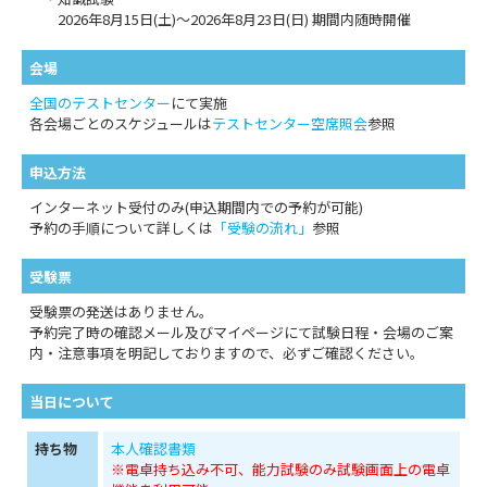
2026年8月15日(土)～2026年8月23日(日) 期間内随時開催
会場
全国のテストセンター
にて実施
各会場ごとのスケジュールは
テストセンター空席照会
参照
申込方法
インターネット受付のみ(申込期間内での予約が可能)
予約の手順について詳しくは
「受験の流れ」
参照
受験票
受験票の発送はありません。
予約完了時の確認メール及びマイページにて試験日程・会場のご案
内・注意事項を明記しておりますので、必ずご確認ください。
当日について
持ち物
本人確認書類
※電卓持ち込み不可、能力試験のみ試験画面上の電卓