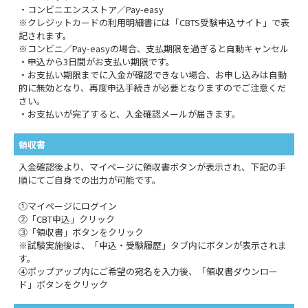
・コンビニエンスストア／Pay-easy
※クレジットカードの利用明細書には「CBTS受験申込サイト」で表
記されます。
※コンビニ／Pay-easyの場合、支払期限を過ぎると自動キャンセル
・申込から3日間がお支払い期限です。
・お支払い期限までに入金が確認できない場合、お申し込みは自動
的に無効となり、再度申込手続きが必要となりますのでご注意くだ
さい。
・お支払いが完了すると、入金確認メールが届きます。
領収書
入金確認後より、マイページに領収書ボタンが表示され、下記の手
順にてご自身での出力が可能です。
①マイページにログイン
②「CBT申込」クリック
③「領収書」ボタンをクリック
※試験実施後は、「申込・受験履歴」タブ内にボタンが表示されま
す。
④ポップアップ内にご希望の宛名を入力後、「領収書ダウンロー
ド」ボタンをクリック